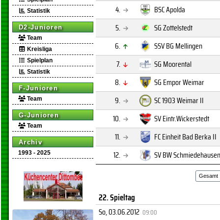
4.
BSC Apolda
Statistik
5.
SG Zottelstedt
D2-Junioren
Team
6.
SSV BG Mellingen
Kreisliga
Spielplan
7.
SG Moorental
Statistik
8.
SG Empor Weimar
F-Junioren
9.
SC 1903 Weimar II
Team
G-Junioren
10.
SV Eintr.Wickerstedt
Team
11.
FC Einheit Bad Berka II
Archiv
12.
SV BW Schmiedehause
1993 - 2025
Gesamt
22. Spieltag
So, 03.06.2012
09:00