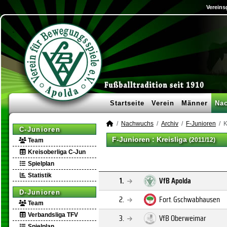
Vereins
Startseite
Verein
Männer
Na
Nachwuchs
Archiv
F-Junioren
K
C-Junioren
F-Junioren :
Kreisliga
(2011/12)
Team
Kreisoberliga C-Jun
Spielplan
Statistik
1.
VfB Apolda
D-Junioren
2.
Fort. Gschwabhausen
Team
Verbandsliga TFV
3.
VfB Oberweimar
Spielplan