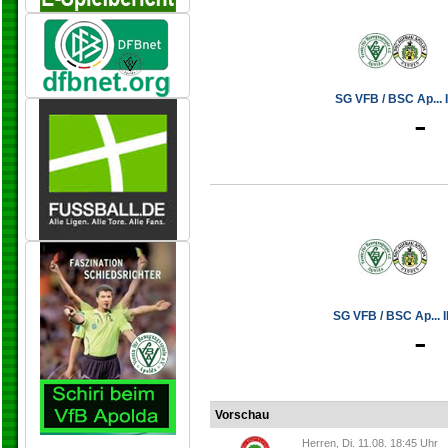
SG VFB / BSC Ap... I
-
SG VFB / BSC Ap... II
-
Vorschau
Herren, Di. 11.08. 18:45 Uhr