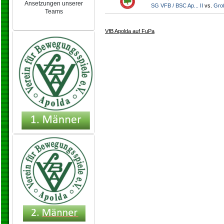
Ansetzungen unserer
SG VFB / BSC Ap... II
vs.
Gro
Teams
NEU 2024/25
VfB Apolda auf FuPa