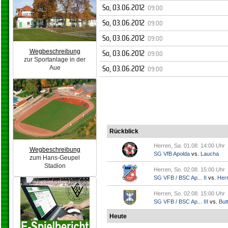
So, 03.06.2012
09:00
So, 03.06.2012
09:00
So, 03.06.2012
09:00
So, 03.06.2012
Wegbeschreibung
09:00
zur Sportanlage in der
So, 03.06.2012
09:00
Aue
Rückblick
Herren, Sa. 01.08. 14:00 Uhr
Wegbeschreibung
SG VfB Apolda
vs.
Laucha
zum Hans-Geupel
Stadion
Herren, So. 02.08. 15:00 Uhr
SG VFB / BSC Ap... II
vs.
Her
Herren, So. 02.08. 15:00 Uhr
SG VFB / BSC Ap... III
vs.
Butt
Heute