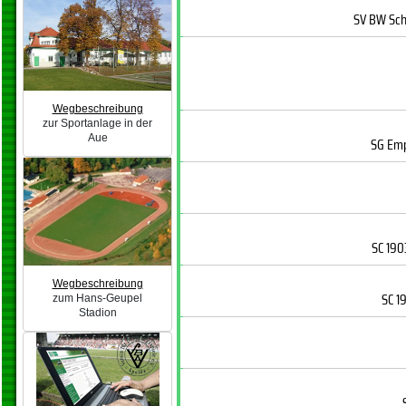
SV BW Sc
Wegbeschreibung
zur Sportanlage in der
Aue
SG Em
SC 190
Wegbeschreibung
SC 1
zum Hans-Geupel
Stadion