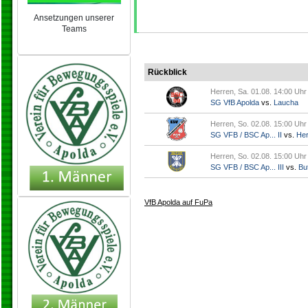
Ansetzungen unserer
Teams
NEU 2024/25
Rückblick
Herren, Sa. 01.08. 14:00 Uhr
SG VfB Apolda
vs.
Laucha
Herren, So. 02.08. 15:00 Uhr
SG VFB / BSC Ap... II
vs.
Her
Herren, So. 02.08. 15:00 Uhr
SG VFB / BSC Ap... III
vs.
But
VfB Apolda auf FuPa