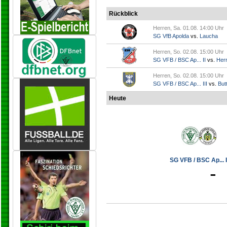
Rückblick
Herren, Sa. 01.08. 14:00 Uhr
SG VfB Apolda
vs.
Laucha
Herren, So. 02.08. 15:00 Uhr
SG VFB / BSC Ap... II
vs.
Her
Herren, So. 02.08. 15:00 Uhr
SG VFB / BSC Ap... III
vs.
Butt
Heute
SG VFB / BSC Ap... I
-