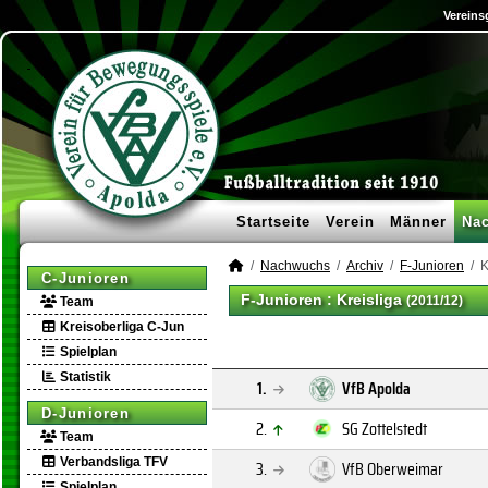
Vereins
Startseite
Verein
Männer
Na
Nachwuchs
Archiv
F-Junioren
K
C-Junioren
F-Junioren :
Kreisliga
(2011/12)
Team
Kreisoberliga C-Jun
Spielplan
Statistik
1.
VfB Apolda
D-Junioren
2.
SG Zottelstedt
Team
Verbandsliga TFV
3.
VfB Oberweimar
Spielplan