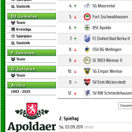
4.
SG Moorental
Statistik
5.
Fort. Gschwabhausen
D2-Junioren
Team
6.
BSC Apolda
Kreisliga
Spielplan
7.
FC Einheit Bad Berka II
Statistik
8.
SSV BG Mellingen
F-Junioren
9.
SC 1903 Weimar II
Team
G-Junioren
10.
SG Empor Weimar
Team
11.
SV Eintr.Wickerstedt
Archiv
12.
SV BW Schmiedehause
1993 - 2025
Gesamt
2. Spieltag
Sa, 03.09.2011
09:00