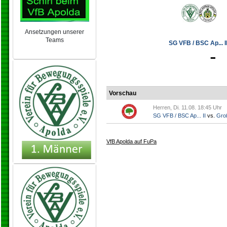
Ansetzungen unserer
Teams
SG VFB / BSC Ap... II
NEU 2024/25
-
Vorschau
Herren, Di. 11.08. 18:45 Uhr
SG VFB / BSC Ap... II
vs.
Gro
VfB Apolda auf FuPa