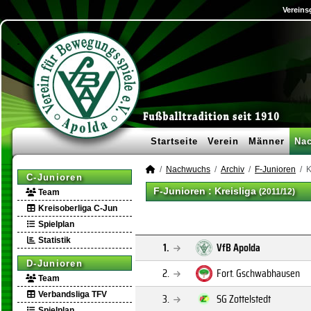
Vereins
Startseite
Verein
Männer
Na
Nachwuchs
Archiv
F-Junioren
K
C-Junioren
F-Junioren :
Kreisliga
(2011/12)
Team
Kreisoberliga C-Jun
Spielplan
Statistik
1.
VfB Apolda
D-Junioren
2.
Fort. Gschwabhausen
Team
Verbandsliga TFV
3.
SG Zottelstedt
Spielplan