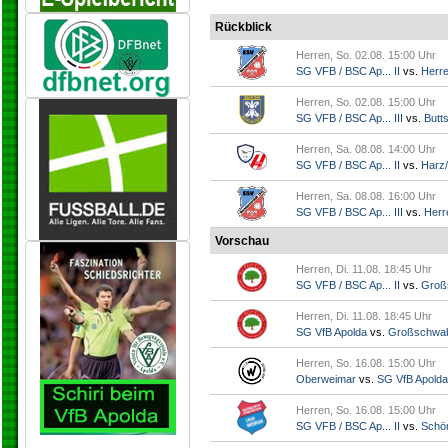
Rückblick
Herren, So. 02.08. 15:00 Uhr
SG VFB / BSC Ap... II
vs.
Herr
Herren, So. 02.08. 15:00 Uhr
SG VFB / BSC Ap... III
vs.
Butts
Herren, Sa. 08.08. 14:00 Uhr
SG VFB / BSC Ap... II
vs.
Harz/
Herren, Sa. 08.08. 16:00 Uhr
SG VFB / BSC Ap... III
vs.
Herr
Vorschau
Herren, Di. 11.08. 18:45 Uhr
SG VFB / BSC Ap... II
vs.
Groß
Herren, Di. 11.08. 18:45 Uhr
SG VfB Apolda
vs.
Großschwa
Herren, So. 16.08. 15:00 Uhr
Oberweimar
vs.
SG VfB Apolda
Herren, So. 16.08. 15:00 Uhr
SG VFB / BSC Ap... II
vs.
Schö