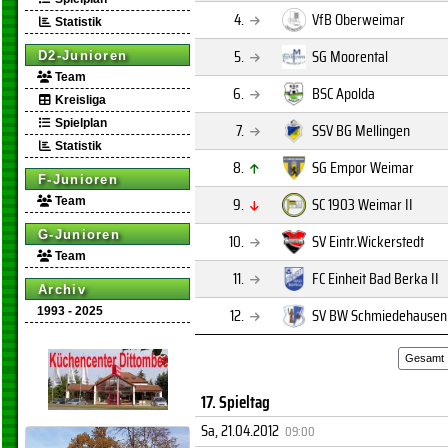
4.
VfB Oberweimar
Statistik
5.
SG Moorental
D2-Junioren
Team
6.
BSC Apolda
Kreisliga
Spielplan
7.
SSV BG Mellingen
Statistik
8.
SG Empor Weimar
F-Junioren
9.
SC 1903 Weimar II
Team
G-Junioren
10.
SV Eintr.Wickerstedt
Team
11.
FC Einheit Bad Berka II
Archiv
12.
SV BW Schmiedehausen
1993 - 2025
Gesamt
17. Spieltag
Sa, 21.04.2012
09:00