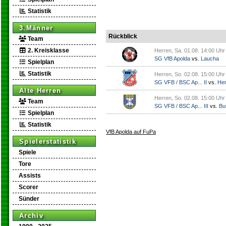
Statistik
3.Männer
Rückblick
Team
2. Kreisklasse
Herren, Sa. 01.08. 14:00 Uhr
SG VfB Apolda
vs.
Laucha
Spielplan
Statistik
Herren, So. 02.08. 15:00 Uhr
SG VFB / BSC Ap... II
vs.
Her
Alte Herren
Herren, So. 02.08. 15:00 Uhr
Team
SG VFB / BSC Ap... III
vs.
But
Spielplan
Statistik
VfB Apolda auf FuPa
Spielerstatistik
Spiele
Tore
Assists
Scorer
Sünder
Archiv