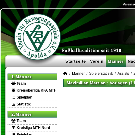
Vereins
Startseite
Verein
Männer
Na
Männer
Spielerstatistik
Assists
1.Männer
Maximilian Marzian : Vorlagen (1
Team
Kreisoberliga KFA MTH
Spielplan
Statistik
2.Männer
Team
Kreisliga MTH Nord
Spielplan