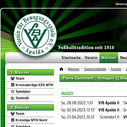
Vereins
Startseite
Verein
Männer
Na
Männer
Spielerstatistik
Assists
1.Männer
Pierre Darnstedt : Vorlagen (2.Mä
Team
Kreisoberliga KFA MTH
Spielplan
2022/23
Statistik
So, 28.08.2022
, 1.ST
VfB Apolda II
:
SV
2.Männer
So, 02.04.2023
, 13.ST
VfB Apolda II
:
Gr
Team
So, 23.04.2023
, 15.ST
Schöndorf II
:
Vf
Kreisliga MTH Nord
Spielplan