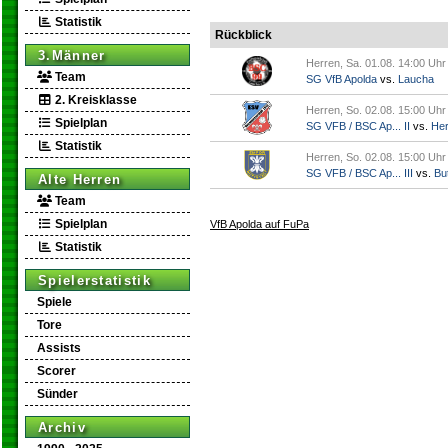
Statistik
Rückblick
3.Männer
Herren, Sa. 01.08. 14:00 Uhr
Team
SG VfB Apolda
vs.
Laucha
2. Kreisklasse
Herren, So. 02.08. 15:00 Uhr
Spielplan
SG VFB / BSC Ap... II
vs.
Her
Statistik
Herren, So. 02.08. 15:00 Uhr
SG VFB / BSC Ap... III
vs.
But
Alte Herren
Team
Spielplan
VfB Apolda auf FuPa
Statistik
Spielerstatistik
Spiele
Tore
Assists
Scorer
Sünder
Archiv