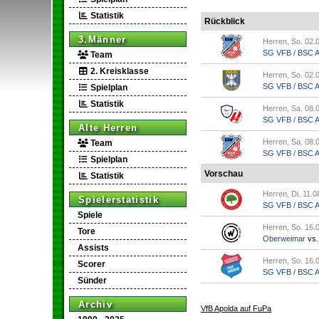
Statistik
Rückblick
3.Männer
Herren, So. 02.
SG VFB / BSC Ap
Team
2. Kreisklasse
Herren, So. 02.
SG VFB / BSC Ap.
Spielplan
Statistik
Herren, Sa. 08.
SG VFB / BSC Ap
Alte Herren
Herren, Sa. 08.
Team
SG VFB / BSC Ap.
Spielplan
Vorschau
Statistik
Herren, Di. 11.0
Spielerstatistik
SG VFB / BSC Ap
Spiele
Herren, So. 16.
Tore
Oberweimar
vs
Assists
Herren, So. 16.
Scorer
SG VFB / BSC Ap
Sünder
Archiv
VfB Apolda auf FuPa