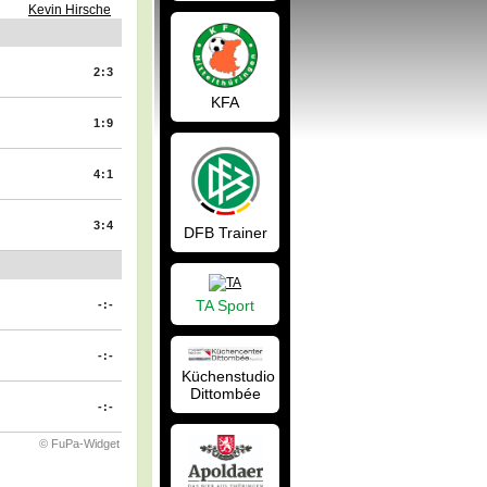
Kevin Hirsche
2:3
KFA
1:9
4:1
3:4
DFB Trainer
TA Sport
-:-
-:-
Küchenstudio
Dittombée
-:-
© FuPa-Widget