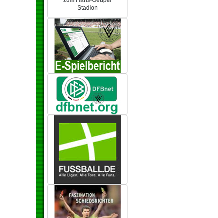
zum Hans-Geupel
Stadion