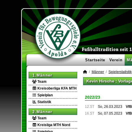
Startseite
Verein
Mä
Männer
Spielerstatistik
1.Männer
Kevin Hirsche : Vorlag
Team
Kreisoberliga KFA MTH
Spielplan
2022/23
Statistik
12.ST
So, 26.03.2023
VfB
2.Männer
16.ST
So, 07.05.2023
VfB
Team
Kreisliga MTH Nord
Spielplan