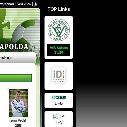
Vorschau
WM 2026
TOP Links
VfB Saison
25/26
nshop
DFB
zum Profil
TFV
von