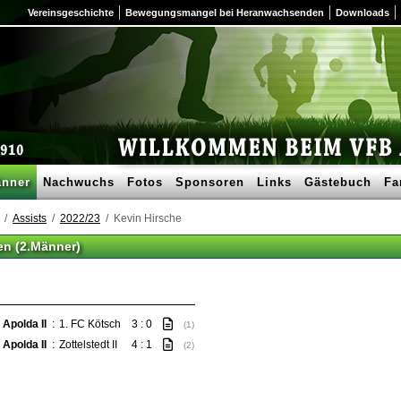
Vereinsgeschichte
Bewegungsmangel bei Heranwachsenden
Downloads
nner
Nachwuchs
Fotos
Sponsoren
Links
Gästebuch
Fa
Assists
2022/23
Kevin Hirsche
en (2.Männer)
 Apolda II
:
1. FC Kötsch
3 : 0
(1)
 Apolda II
:
Zottelstedt II
4 : 1
(2)