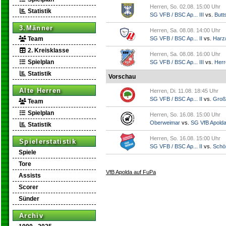
Herren, So. 02.08. 15:00 Uhr
Statistik
SG VFB / BSC Ap... III
vs.
Butts
3.Männer
Herren, Sa. 08.08. 14:00 Uhr
Team
SG VFB / BSC Ap... II
vs.
Harz/
2. Kreisklasse
Herren, Sa. 08.08. 16:00 Uhr
Spielplan
SG VFB / BSC Ap... III
vs.
Herr
Statistik
Vorschau
Alte Herren
Herren, Di. 11.08. 18:45 Uhr
SG VFB / BSC Ap... II
vs.
Groß
Team
Spielplan
Herren, So. 16.08. 15:00 Uhr
Oberweimar
vs.
SG VfB Apold
Statistik
Herren, So. 16.08. 15:00 Uhr
Spielerstatistik
SG VFB / BSC Ap... II
vs.
Schö
Spiele
Tore
VfB Apolda auf FuPa
Assists
Scorer
Sünder
Archiv