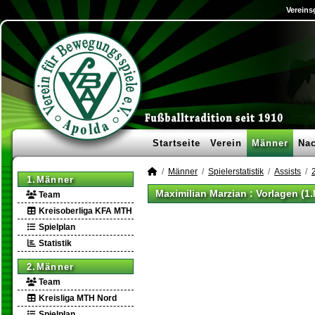
Vereins
Startseite
Verein
Männer
Na
Männer
Spielerstatistik
Assists
1.Männer
Maximilian Marzian : Vorlagen (1
Team
Kreisoberliga KFA MTH
Spielplan
Statistik
2.Männer
Team
Kreisliga MTH Nord
Spielplan