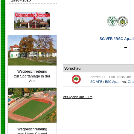
1990 - 2025
SG VFB / BSC Ap... II
-
Vorschau
Wegbeschreibung
zur Sportanlage in der
Herren, Di. 11.08. 18:45 Uhr
Aue
SG VFB / BSC Ap... II
vs.
Gro
VfB Apolda auf FuPa
Wegbeschreibung