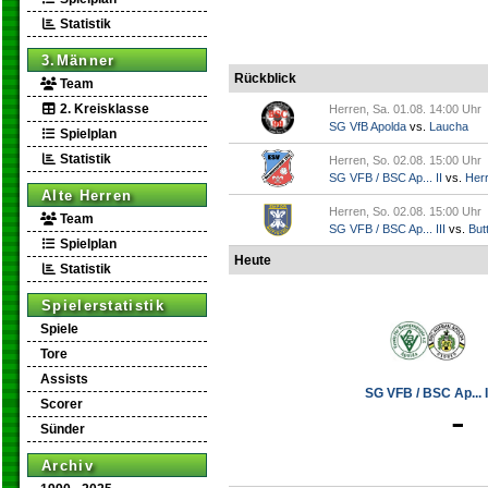
Statistik
3.Männer
Rückblick
Team
2. Kreisklasse
Herren, Sa. 01.08. 14:00 Uhr
SG VfB Apolda
vs.
Laucha
Spielplan
Statistik
Herren, So. 02.08. 15:00 Uhr
SG VFB / BSC Ap... II
vs.
Her
Alte Herren
Herren, So. 02.08. 15:00 Uhr
Team
SG VFB / BSC Ap... III
vs.
Butt
Spielplan
Heute
Statistik
Spielerstatistik
Spiele
Tore
Assists
SG VFB / BSC Ap... I
Scorer
-
Sünder
Archiv