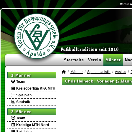
Vereins
Startseite
Verein
Männer
Na
Männer
Spielerstatistik
Assists
1.Männer
Chris Heineck : Vorlagen (2.Männ
Team
Kreisoberliga KFA MTH
Spielplan
Statistik
2.Männer
Team
Kreisliga MTH Nord
Spielplan