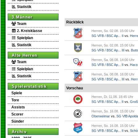
Statistik
3.Männer
Rückblick
Team
2. Kreisklasse
Herren, So. 02.08. 15:00 Uhr
SG VFB / BSC Ap... II
vs.
Herr
Spielplan
Statistik
Herren, So. 02.08. 15:00 Uhr
SG VFB / BSC Ap... III
vs.
Butts
Alte Herren
Herren, Sa. 08.08. 14:00 Uhr
Team
SG VFB / BSC Ap... II
vs.
Harz/
Spielplan
Herren, Sa. 08.08. 16:00 Uhr
Statistik
SG VFB / BSC Ap... III
vs.
Herr
Spielerstatistik
Vorschau
Spiele
Herren, Di. 11.08. 18:45 Uhr
Tore
SG VFB / BSC Ap... II
vs.
Groß
Assists
Herren, So. 16.08. 15:00 Uhr
Scorer
Oberweimar
vs.
SG VfB Apold
Sünder
Herren, So. 16.08. 15:00 Uhr
SG VFB / BSC Ap... II
vs.
Schö
Archiv