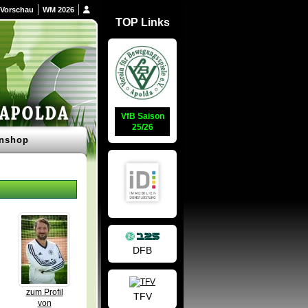
Vorschau
WM 2026
TOP Links
VfB Saison
25/26
nshop
DFB
zum Profil
TFV
von