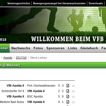
Vereinsgeschichte
Bewegungsmangel bei Heranwachsenden
Downloads
nner
Nachwuchs
Fotos
Sponsoren
Links
Gästebuch
Fa
Assists
2017/18
Steve Liebau
n (2.Männer)
VfB Apolda II
:
Fort. Gschwabhausen
5 : 3
(2)
Schöndorfer SV II
:
VfB Apolda II
2 : 2
(1)
VfB Apolda II
:
BSC Apolda
5 : 0
(1)
Medizin Bad Sulza
:
VfB Apolda II
0 : 1
(1)