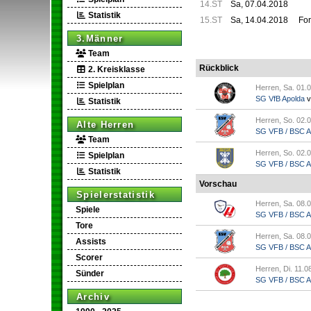
14.ST
Sa, 07.04.2018
Statistik
15.ST
Sa, 14.04.2018
Fo
3.Männer
Team
Rückblick
2. Kreisklasse
Spielplan
Herren, Sa. 01.0
SG VfB Apolda
v
Statistik
Herren, So. 02.0
Alte Herren
SG VFB / BSC Ap.
Team
Herren, So. 02.0
Spielplan
SG VFB / BSC Ap.
Statistik
Vorschau
Spielerstatistik
Herren, Sa. 08.0
Spiele
SG VFB / BSC Ap.
Tore
Herren, Sa. 08.0
Assists
SG VFB / BSC Ap.
Scorer
Herren, Di. 11.0
Sünder
SG VFB / BSC Ap.
Archiv