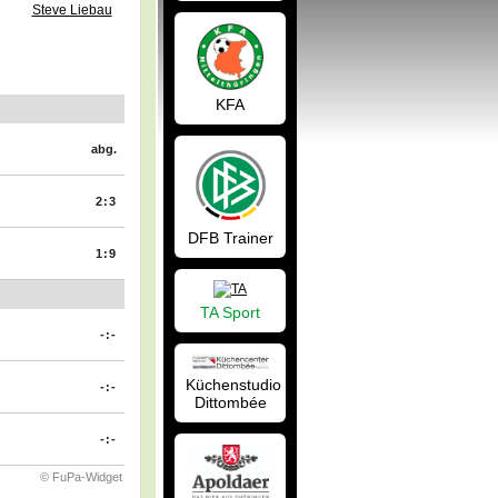
Steve Liebau
KFA
abg.
2:3
DFB Trainer
1:9
TA Sport
-:-
Küchenstudio
-:-
Dittombée
-:-
© FuPa-Widget