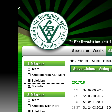
Startseite
Verein
Mä
Männer
Spielerstatistik
1.Männer
Steve Liebau : Vorlage
Team
Kreisoberliga KFA MTH
Spielplan
2017/18
Statistik
4.ST
Sa, 09.09.2017
2.Männer
7.ST
So, 08.10.2017
Team
10.ST
Sa, 04.11.2017
Kreisliga MTH Nord
13.ST
Sa, 24.03.2018
SG 
Spielplan