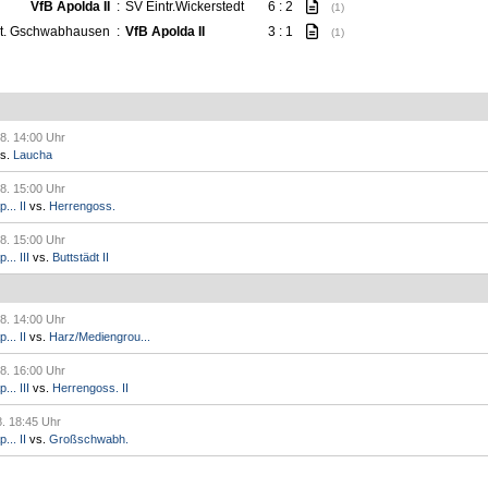
VfB Apolda II
:
SV Eintr.Wickerstedt
6 : 2
(1)
rt. Gschwabhausen
:
VfB Apolda II
3 : 1
(1)
8. 14:00 Uhr
s.
Laucha
8. 15:00 Uhr
.. II
vs.
Herrengoss.
8. 15:00 Uhr
.. III
vs.
Buttstädt II
8. 14:00 Uhr
.. II
vs.
Harz/Mediengrou...
8. 16:00 Uhr
.. III
vs.
Herrengoss. II
8. 18:45 Uhr
.. II
vs.
Großschwabh.