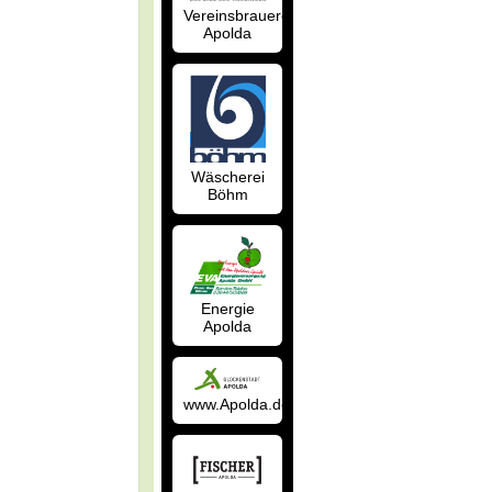
Vereinsbrauerei
Apolda
Wäscherei
Böhm
Energie
Apolda
www.Apolda.de