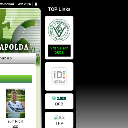
Vorschau
WM 2026
TOP Links
VfB Saison
25/26
nshop
DFB
zum Profil
TFV
von