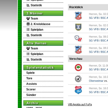
Statistik
Rückblick
3.Männer
Herren, So. 02.
SG VFB / BSC Ap
Team
2. Kreisklasse
Herren, So. 02.
SG VFB / BSC Ap.
Spielplan
Statistik
Herren, Sa. 08.
SG VFB / BSC Ap
Alte Herren
Herren, Sa. 08.
Team
SG VFB / BSC Ap.
Spielplan
Vorschau
Statistik
Herren, Di. 11.0
Spielerstatistik
SG VFB / BSC Ap
Spiele
Herren, So. 16.
Tore
Oberweimar
vs
Assists
Herren, So. 16.
Scorer
SG VFB / BSC Ap
Sünder
Archiv
VfB Apolda auf FuPa