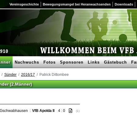
Vereinsgeschichte
Bewegungsmangel bei Heranwachsenden
Downloads
nner
Nachwuchs
Fotos
Sponsoren
Links
Gästebuch
Fa
Sünder
2016/17
Patrick Dittombee
nder (2.Männer)
. Gschwabhausen
:
VfB Apolda II
4 : 0
(1)