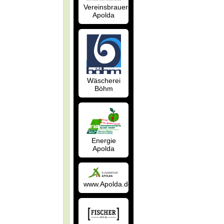
Vereinsbrauerei
Apolda
Wäscherei
Böhm
Energie
Apolda
www.Apolda.de