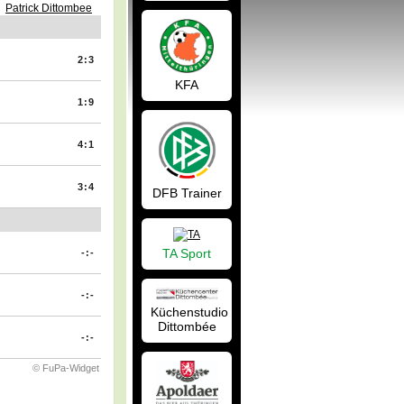
Patrick Dittombee
2:3
KFA
1:9
4:1
3:4
DFB Trainer
TA Sport
-:-
-:-
Küchenstudio
Dittombée
-:-
© FuPa-Widget