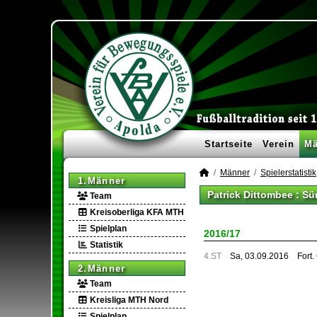
Startseite
Verein
Mä
Männer
Spielerstatistik
1.Männer
Patrick Dittombee : Sü
Team
Kreisoberliga KFA MTH
Spielplan
2016/17
Statistik
4.ST
Sa, 03.09.2016
Fort
2.Männer
Team
Kreisliga MTH Nord
Spielplan