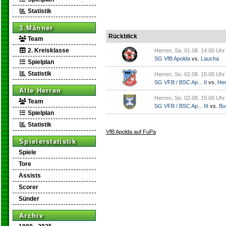
Statistik
3.Männer
Rückblick
Team
2. Kreisklasse
Herren, Sa. 01.08. 14:00 Uhr
SG VfB Apolda
vs.
Laucha
Spielplan
Statistik
Herren, So. 02.08. 15:00 Uhr
SG VFB / BSC Ap... II
vs.
Her
Alte Herren
Herren, So. 02.08. 15:00 Uhr
Team
SG VFB / BSC Ap... III
vs.
But
Spielplan
Statistik
VfB Apolda auf FuPa
Spielerstatistik
Spiele
Tore
Assists
Scorer
Sünder
Archiv