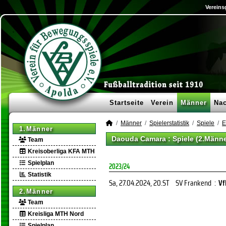
Vereins
Startseite
Verein
Männer
Na
Männer
Spielerstatistik
Spiele
E
1.Männer
Daouda Camara : Spiele (2.Männe
Team
Kreisoberliga KFA MTH
Spielplan
2023/24
Statistik
Sa, 27.04.2024
, 20.ST
SV Frankend
:
Vf
2.Männer
Team
Kreisliga MTH Nord
Spielplan