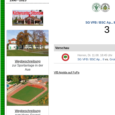
1990 - 2025
SG VFB / BSC Ap... II
3
Vorschau
Herren, Di. 11.08. 18:45 Uhr
SG VFB / BSC Ap... II
vs.
Gro
Wegbeschreibung
zur Sportanlage in der
Aue
VfB Apolda auf FuPa
Wegbeschreibung