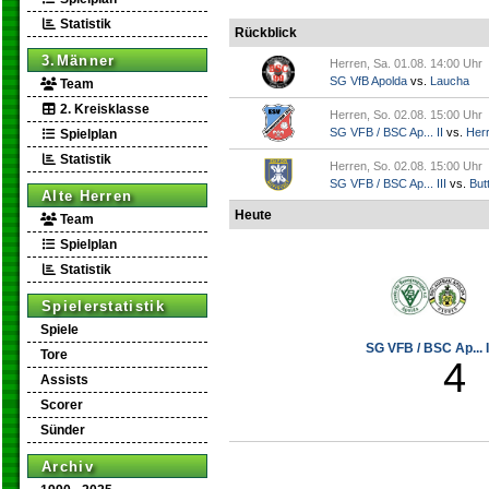
Statistik
Rückblick
3.Männer
Herren, Sa. 01.08. 14:00 Uhr
SG VfB Apolda
vs.
Laucha
Team
2. Kreisklasse
Herren, So. 02.08. 15:00 Uhr
SG VFB / BSC Ap... II
vs.
Her
Spielplan
Statistik
Herren, So. 02.08. 15:00 Uhr
SG VFB / BSC Ap... III
vs.
Butt
Alte Herren
Heute
Team
Spielplan
Statistik
Spielerstatistik
Spiele
SG VFB / BSC Ap... I
Tore
4
Assists
Scorer
Sünder
Archiv