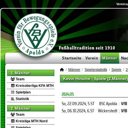
Vereins
Startseite
Verein
Männer
Na
Männer
Spielerstatistik
Spiele
2
1.Männer
Kevin Hirsche : Spiele (2.Männer)
Team
Kreisoberliga KFA MTH
Spielplan
2024/25
Statistik
So, 22.09.2024
, 5.ST
BSC Apolda
:
VfB 
2.Männer
So, 06.10.2024
, 6.ST
Wickerstedt
:
VfB 
Team
Kreisliga MTH Nord
Spielplan