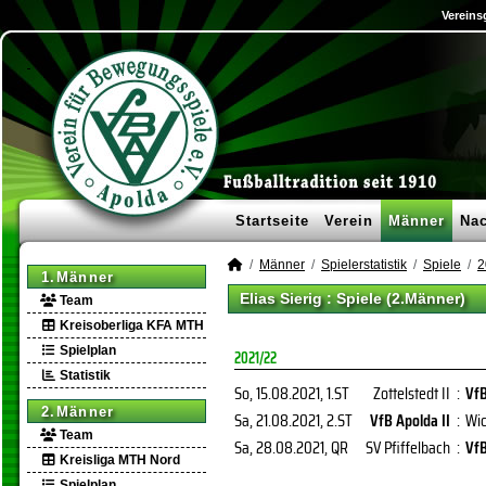
Vereins
Startseite
Verein
Männer
Na
Männer
Spielerstatistik
Spiele
2
1.Männer
Elias Sierig : Spiele (2.Männer)
Team
Kreisoberliga KFA MTH
Spielplan
2021/22
Statistik
So, 15.08.2021
, 1.ST
Zottelstedt II
:
VfB
2.Männer
Sa, 21.08.2021
, 2.ST
VfB Apolda II
:
Wic
Team
Sa, 28.08.2021
, QR
SV Pfiffelbach
:
VfB
Kreisliga MTH Nord
Spielplan