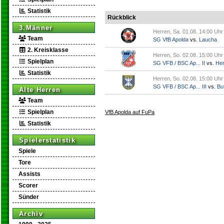
Statistik
Rückblick
3.Männer
Herren, Sa. 01.08. 14:00 Uhr
Team
SG VfB Apolda
vs.
Laucha
2. Kreisklasse
Herren, So. 02.08. 15:00 Uhr
Spielplan
SG VFB / BSC Ap... II
vs.
Her
Statistik
Herren, So. 02.08. 15:00 Uhr
SG VFB / BSC Ap... III
vs.
But
Alte Herren
Team
Spielplan
VfB Apolda auf FuPa
Statistik
Spielerstatistik
Spiele
Tore
Assists
Scorer
Sünder
Archiv