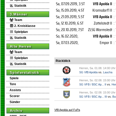
Sa, 07.09.2019
, 3.ST
VfB Apolda II
:
Statistik
So, 15.09.2019
, 4.ST
Kromsdorf1 II
:
3.Männer
Sa, 21.09.2019
, 5.ST
VfB Apolda II
:
Team
Sa, 12.10.2019
, 6.ST
Zottelstedt II
:
2. Kreisklasse
So, 20.10.2019
, 7.ST
ZLSG Wormstedt
:
Spielplan
So, 16.02.2020
,
VfB Apolda II
:
Statistik
Sa, 07.03.2020
,
Empor II
:
Alte Herren
Team
Spielplan
Rückblick
Statistik
Herren, Sa. 01.08. 14:00 Uhr
Spielerstatistik
SG VfB Apolda
vs.
Laucha
Spiele
Herren, So. 02.08. 15:00 Uhr
Tore
SG VFB / BSC Ap... II
vs.
Her
Assists
Herren, So. 02.08. 15:00 Uhr
Scorer
SG VFB / BSC Ap... III
vs.
But
Sünder
VfB Apolda auf FuPa
Archiv