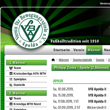
Vereins
Startseite
Verein
Männer
Na
Männer
Spielerstatistik
Spiele
2
1.Männer
Philipp Zinke : Spiele (2.Männer)
Team
Kreisoberliga KFA MTH
Spielplan
2019/20
Statistik
Sa, 10.08.2019
,
VfB Apolda II
:
2.Männer
Do, 15.08.2019
,
VfB Apolda II
:
Team
Sa, 17.08.2019
, 1.ST
VfB Apolda II
:
Kreisliga MTH Nord
So, 01.09.2019
, 2.ST
Wickerstedt II
:
Spielplan