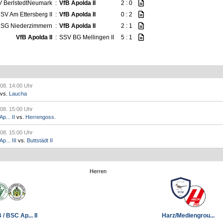
 BerlstedtNeumark
:
VfB Apolda II
2 : 0
SV Am Ettersberg II
:
VfB Apolda II
0 : 2
SG Niederzimmern
:
VfB Apolda II
2 : 1
VfB Apolda II
:
SSV BG Mellingen II
5 : 1
.08. 14:00 Uhr
vs.
Laucha
.08. 15:00 Uhr
p... II
vs.
Herrengoss.
.08. 15:00 Uhr
... III
vs.
Buttstädt II
Herren
/ BSC Ap... II
Harz/Mediengrou...