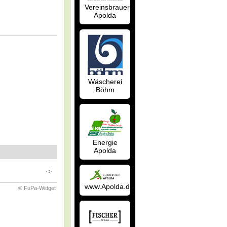
Vereinsbrauerei
Apolda
Wäscherei
Böhm
Energie
Apolda
-:-
www.Apolda.de
© FuPa-Widget