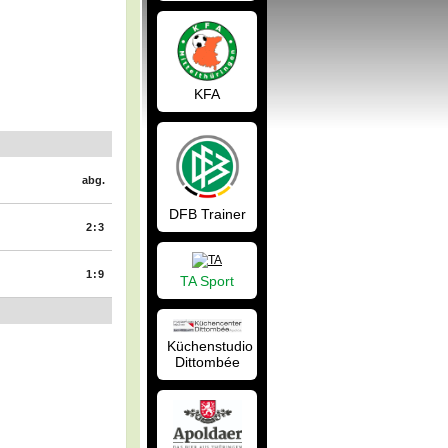
KFA
abg.
DFB Trainer
2:3
1:9
TA Sport
Küchenstudio
Dittombée