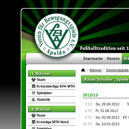
Startseite
Verein
Mä
Männer
Spielerstatistik
1.Männer
Kilian Schaller : Spiel
Team
Kreisoberliga KFA MTH
Spielplan
2012/13
Statistik
3.ST
So, 26.08.2012
S
2.Männer
4.ST
Fr, 31.08.2012
Team
5.ST
So, 02.09.2012
FC 
Kreisliga MTH Nord
18.ST
So, 10.03.2013
Spielplan