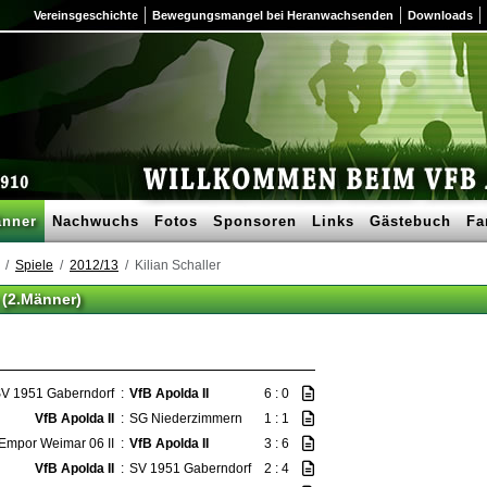
Vereinsgeschichte
Bewegungsmangel bei Heranwachsenden
Downloads
nner
Nachwuchs
Fotos
Sponsoren
Links
Gästebuch
Fa
Spiele
2012/13
Kilian Schaller
e (2.Männer)
V 1951 Gaberndorf
:
VfB Apolda II
6 : 0
VfB Apolda II
:
SG Niederzimmern
1 : 1
Empor Weimar 06 II
:
VfB Apolda II
3 : 6
VfB Apolda II
:
SV 1951 Gaberndorf
2 : 4