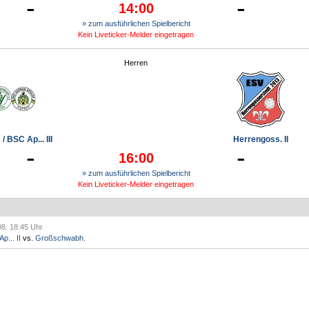
-
-
14:00
» zum ausführlichen Spielbericht
Kein Liveticker-Melder eingetragen
Herren
/ BSC Ap... III
Herrengoss. II
-
-
16:00
» zum ausführlichen Spielbericht
Kein Liveticker-Melder eingetragen
08. 18:45 Uhr
p... II
vs.
Großschwabh.