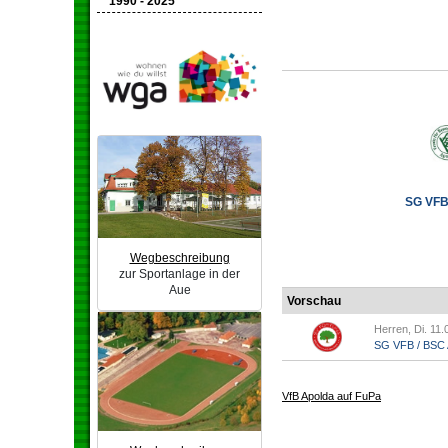
1990 - 2025
SG VFB 
Wegbeschreibung
zur Sportanlage in der
Aue
Vorschau
Herren, Di. 11.
SG VFB / BSC A
VfB Apolda auf FuPa