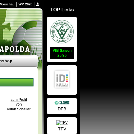
Vorschau
WM 2026
TOP Links
VfB Saison
25/26
nshop
zum Profil
von
DFB
Kilian Schaller
TFV