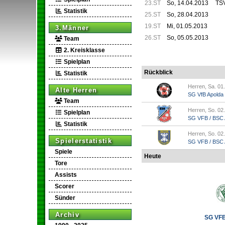
23.ST
So, 14.04.2013
TSV
Statistik
25.ST
So, 28.04.2013
19.ST
Mi, 01.05.2013
3.Männer
26.ST
So, 05.05.2013
Team
2. Kreisklasse
Spielplan
Rückblick
Statistik
Herren, Sa. 01
Alte Herren
SG VfB Apolda
Team
Herren, So. 02
Spielplan
SG VFB / BSC A
Statistik
Herren, So. 02
Spielerstatistik
SG VFB / BSC Ap
Spiele
Heute
Tore
Assists
Scorer
Sünder
Archiv
SG VFB 