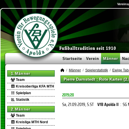
Vereins
Startseite
Verein
Männer
Na
Männer
Spielerstatistik
Ewige Tab
1.Männer
Pierre Darnstedt : Rote Karten (2
Team
Kreisoberliga KFA MTH
Spielplan
2019/20
Statistik
Sa, 21.09.2019
, 5.ST
VfB Apolda II
:
SG 
2.Männer
Team
Kreisliga MTH Nord
Spielplan