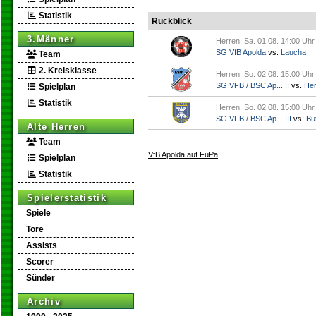
Statistik
Rückblick
3.Männer
Herren, Sa. 01.08. 14:00 Uhr
SG VfB Apolda
vs.
Laucha
Team
2. Kreisklasse
Herren, So. 02.08. 15:00 Uhr
SG VFB / BSC Ap... II
vs.
Her
Spielplan
Statistik
Herren, So. 02.08. 15:00 Uhr
SG VFB / BSC Ap... III
vs.
But
Alte Herren
Team
VfB Apolda auf FuPa
Spielplan
Statistik
Spielerstatistik
Spiele
Tore
Assists
Scorer
Sünder
Archiv