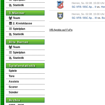
Herren, So. 02.08. 15:00 Uhr
Statistik
SG VFB / BSC Ap... II
vs.
Her
3.Männer
Herren, So. 02.08. 15:00 Uhr
Team
SG VFB / BSC Ap... III
vs.
But
2. Kreisklasse
Spielplan
VfB Apolda auf FuPa
Statistik
Alte Herren
Team
Spielplan
Statistik
Spielerstatistik
Spiele
Tore
Assists
Scorer
Sünder
Archiv