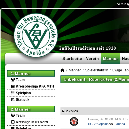
Vereins
Startseite
Verein
Männer
Na
Männer
Spielerstatistik
Ewige Tab
1.Männer
Unbekannt : Rote Karten (2.Männ
Team
Kreisoberliga KFA MTH
Spielplan
Statistik
2.Männer
Rückblick
Team
Herren, Sa. 01.08. 14:00 Uhr
Kreisliga MTH Nord
SG VfB Apolda
vs.
Laucha
Spielplan