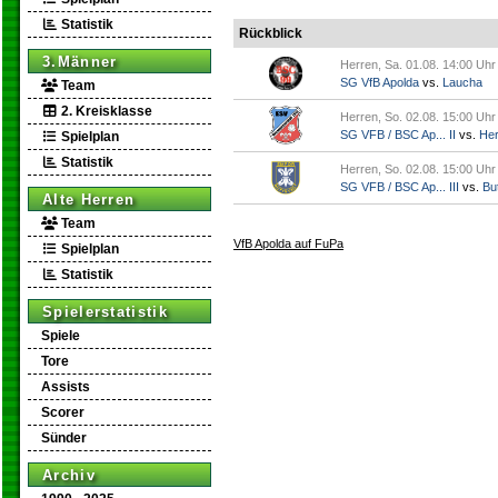
Statistik
Rückblick
3.Männer
Herren, Sa. 01.08. 14:00 Uhr
SG VfB Apolda
vs.
Laucha
Team
2. Kreisklasse
Herren, So. 02.08. 15:00 Uhr
SG VFB / BSC Ap... II
vs.
Her
Spielplan
Statistik
Herren, So. 02.08. 15:00 Uhr
SG VFB / BSC Ap... III
vs.
But
Alte Herren
Team
VfB Apolda auf FuPa
Spielplan
Statistik
Spielerstatistik
Spiele
Tore
Assists
Scorer
Sünder
Archiv