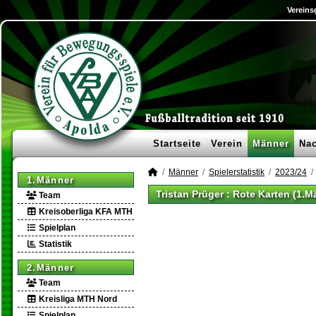
Vereins
Startseite
Verein
Männer
Na
Männer
Spielerstatistik
2023/24
1.Männer
Tristan Prüger : Rote Karten (1.M
Team
Kreisoberliga KFA MTH
Spielplan
Statistik
2.Männer
Team
Kreisliga MTH Nord
Spielplan