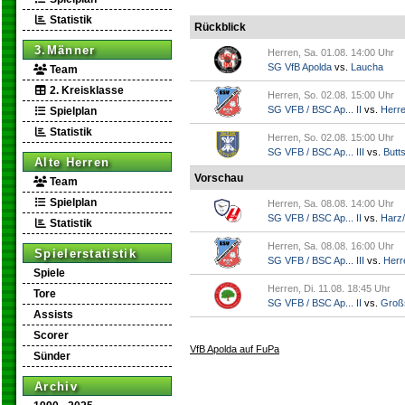
Statistik
Rückblick
3.Männer
Herren, Sa. 01.08. 14:00 Uhr
SG VfB Apolda
vs.
Laucha
Team
2. Kreisklasse
Herren, So. 02.08. 15:00 Uhr
SG VFB / BSC Ap... II
vs.
Herr
Spielplan
Statistik
Herren, So. 02.08. 15:00 Uhr
SG VFB / BSC Ap... III
vs.
Butts
Alte Herren
Vorschau
Team
Spielplan
Herren, Sa. 08.08. 14:00 Uhr
SG VFB / BSC Ap... II
vs.
Harz/
Statistik
Herren, Sa. 08.08. 16:00 Uhr
Spielerstatistik
SG VFB / BSC Ap... III
vs.
Herr
Spiele
Herren, Di. 11.08. 18:45 Uhr
Tore
SG VFB / BSC Ap... II
vs.
Groß
Assists
Scorer
VfB Apolda auf FuPa
Sünder
Archiv