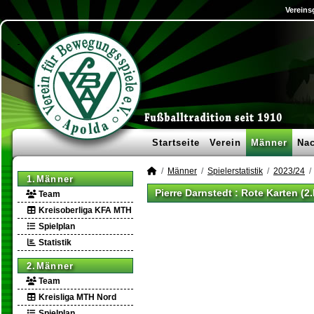
Vereins
Startseite
Verein
Männer
Na
Männer
Spielerstatistik
2023/24
1.Männer
Pierre Darnstedt : Rote Karten (2
Team
Kreisoberliga KFA MTH
Spielplan
Statistik
2.Männer
Team
Kreisliga MTH Nord
Spielplan