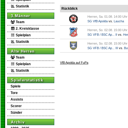
Statistik
Rückblick
3.Männer
Herren, Sa. 01.08. 14:00 Uhr
SG VfB Apolda
vs.
Laucha
Team
2. Kreisklasse
Herren, So. 02.08. 15:00 Uhr
SG VFB / BSC Ap... II
vs.
Her
Spielplan
Statistik
Herren, So. 02.08. 15:00 Uhr
SG VFB / BSC Ap... III
vs.
But
Alte Herren
Team
VfB Apolda auf FuPa
Spielplan
Statistik
Spielerstatistik
Spiele
Tore
Assists
Scorer
Sünder
Archiv