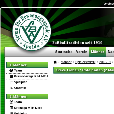
Vereins
Startseite
Verein
Männer
Na
Männer
Spielerstatistik
2018/19
1.Männer
Steve Liebau : Rote Karten (2.Mä
Team
Kreisoberliga KFA MTH
Spielplan
Statistik
2.Männer
Team
Kreisliga MTH Nord
Spielplan