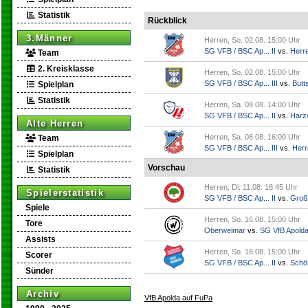
Statistik
Rückblick
3.Männer
Herren, So. 02.08. 15:00 Uhr
SG VFB / BSC Ap... II
vs.
Herr
Team
2. Kreisklasse
Herren, So. 02.08. 15:00 Uhr
SG VFB / BSC Ap... III
vs.
Butts
Spielplan
Statistik
Herren, Sa. 08.08. 14:00 Uhr
SG VFB / BSC Ap... II
vs.
Harz/
Alte Herren
Herren, Sa. 08.08. 16:00 Uhr
Team
SG VFB / BSC Ap... III
vs.
Herr
Spielplan
Vorschau
Statistik
Herren, Di. 11.08. 18:45 Uhr
Spielerstatistik
SG VFB / BSC Ap... II
vs.
Groß
Spiele
Herren, So. 16.08. 15:00 Uhr
Tore
Oberweimar
vs.
SG VfB Apold
Assists
Herren, So. 16.08. 15:00 Uhr
Scorer
SG VFB / BSC Ap... II
vs.
Schö
Sünder
Archiv
VfB Apolda auf FuPa