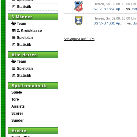
Herren, So. 02.08. 15:00 Uhr
Statistik
SG VFB / BSC Ap... II
vs.
Her
3.Männer
Herren, So. 02.08. 15:00 Uhr
Team
SG VFB / BSC Ap... III
vs.
But
2. Kreisklasse
Spielplan
VfB Apolda auf FuPa
Statistik
Alte Herren
Team
Spielplan
Statistik
Spielerstatistik
Spiele
Tore
Assists
Scorer
Sünder
Archiv