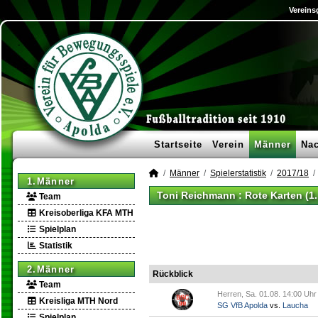
Vereins
Startseite
Verein
Männer
Na
Männer
Spielerstatistik
2017/18
1.Männer
Toni Reichmann : Rote Karten (1
Team
Kreisoberliga KFA MTH
Spielplan
Statistik
2.Männer
Rückblick
Team
Herren, Sa. 01.08. 14:00 Uhr
Kreisliga MTH Nord
SG VfB Apolda
vs.
Laucha
Spielplan