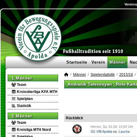
Vereins
Startseite
Verein
Männer
Na
Männer
Spielerstatistik
2015/16
1.Männer
Andranik Tatevosyan : Rote Kart
Team
Kreisoberliga KFA MTH
Spielplan
Statistik
2.Männer
Rückblick
Team
Herren, Sa. 01.08. 14:00 Uhr
Kreisliga MTH Nord
SG VfB Apolda
vs.
Laucha
Spielplan