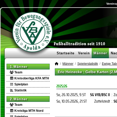
Vereins
Startseite
Verein
Männer
Na
Männer
Spielerstatistik
Ewige Tab
1.Männer
Eric Heinecke : Gelbe Karten (2.
Team
Kreisoberliga KFA MTH
Spielplan
2025/26
Statistik
So, 26.10.2025
, 9.ST
SG VfB/BSC II
:
Zo
2.Männer
So, 10.05.2026
, 21.ST
Zottelstedt
:
SG
Team
Kreisliga MTH Nord
Spielplan