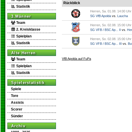
Rückblick
Statistik
Herren, Sa. 01.08. 14:00 Uhr
3.Männer
SG VfB Apolda
vs.
Laucha
Team
Herren, So. 02.08. 15:00 Uhr
2. Kreisklasse
SG VFB / BSC Ap... II
vs.
Her
Spielplan
Herren, So. 02.08. 15:00 Uhr
Statistik
SG VFB / BSC Ap... III
vs.
But
Alte Herren
VfB Apolda auf FuPa
Team
Spielplan
Statistik
Spielerstatistik
Spiele
Tore
Assists
Scorer
Sünder
Archiv