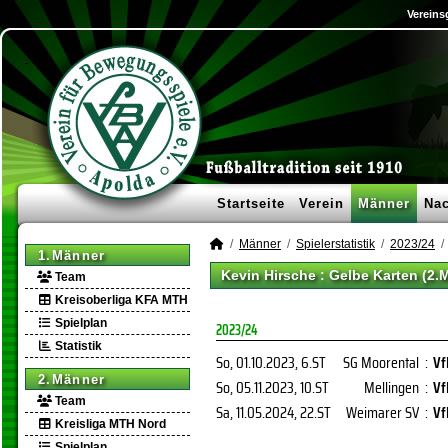
Vereins
Startseite
Verein
Männer
Na
Männer
Spielerstatistik
2023/24
1.Männer
Kevin Hirsche : Gelbe Karten (2.
Team
Kreisoberliga KFA MTH
Spielplan
2023/24
Statistik
So, 01.10.2023
, 6.ST
SG Moorental
:
Vf
2.Männer
So, 05.11.2023
, 10.ST
Mellingen
:
Vf
Team
Sa, 11.05.2024
, 22.ST
Weimarer SV
:
Vf
Kreisliga MTH Nord
Spielplan