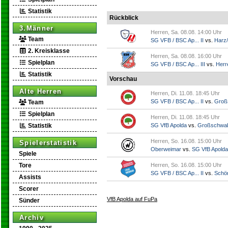
Statistik
Rückblick
3.Männer
Herren, Sa. 08.08. 14:00 Uhr
Team
SG VFB / BSC Ap... II
vs.
Harz/
2. Kreisklasse
Herren, Sa. 08.08. 16:00 Uhr
Spielplan
SG VFB / BSC Ap... III
vs.
Herr
Statistik
Vorschau
Alte Herren
Herren, Di. 11.08. 18:45 Uhr
SG VFB / BSC Ap... II
vs.
Groß
Team
Spielplan
Herren, Di. 11.08. 18:45 Uhr
Statistik
SG VfB Apolda
vs.
Großschwa
Herren, So. 16.08. 15:00 Uhr
Spielerstatistik
Oberweimar
vs.
SG VfB Apolda
Spiele
Tore
Herren, So. 16.08. 15:00 Uhr
SG VFB / BSC Ap... II
vs.
Schö
Assists
Scorer
VfB Apolda auf FuPa
Sünder
Archiv