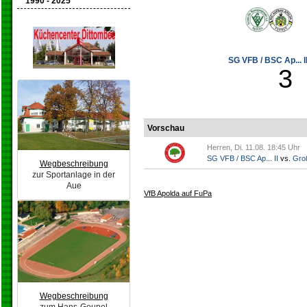
1990 - 2025
SG VFB / BSC Ap... II
3
Vorschau
Herren, Di. 11.08. 18:45 Uhr
SG VFB / BSC Ap... II
vs.
Gro
Wegbeschreibung
zur Sportanlage in der
Aue
VfB Apolda auf FuPa
Wegbeschreibung