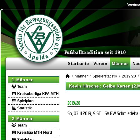
Vereins
Startseite
Verein
Männer
Na
Männer
Spielerstatistik
2019/20
1.Männer
Kevin Hirsche : Gelbe Karten (2.
Team
Kreisoberliga KFA MTH
Spielplan
2019/20
Statistik
So, 03.11.2019
, 9.ST
SV BW Schmiedeha
2.Männer
Team
Kreisliga MTH Nord
Spielplan