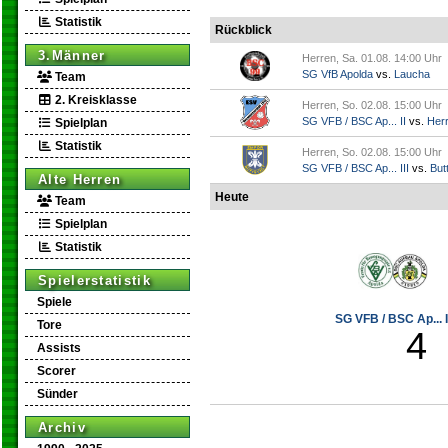
Statistik
Rückblick
3.Männer
Herren, Sa. 01.08. 14:00 Uhr
SG VfB Apolda
vs.
Laucha
Team
2. Kreisklasse
Herren, So. 02.08. 15:00 Uhr
SG VFB / BSC Ap... II
vs.
Her
Spielplan
Statistik
Herren, So. 02.08. 15:00 Uhr
SG VFB / BSC Ap... III
vs.
Butt
Alte Herren
Heute
Team
Spielplan
Statistik
Spielerstatistik
Spiele
SG VFB / BSC Ap... I
Tore
4
Assists
Scorer
Sünder
Archiv