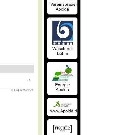
Vereinsbrauerei
Apolda
Wäscherei
Böhm
-:-
Energie
Apolda
© FuPa-Widget
www.Apolda.de