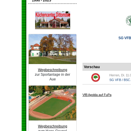
1990 - 2025
SG VFB 
Vorschau
Wegbeschreibung
zur Sportanlage in der
Herren, Di. 11.
Aue
SG VFB / BSC A
VfB Apolda auf FuPa
Wegbeschreibung