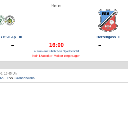
Herren
/ BSC Ap... III
Herrengoss. II
-
-
16:00
» zum ausführlichen Spielbericht
Kein Liveticker-Melder eingetragen
08. 18:45 Uhr
p... II
vs.
Großschwabh.