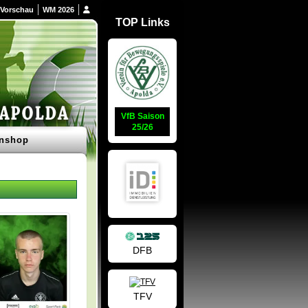
Vorschau
WM 2026
TOP Links
VfB Saison
25/26
nshop
DFB
TFV