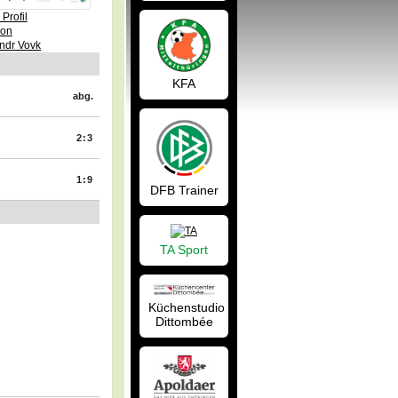
Profil
von
ndr Vovk
KFA
abg.
2:3
1:9
DFB Trainer
TA Sport
Küchenstudio
Dittombée