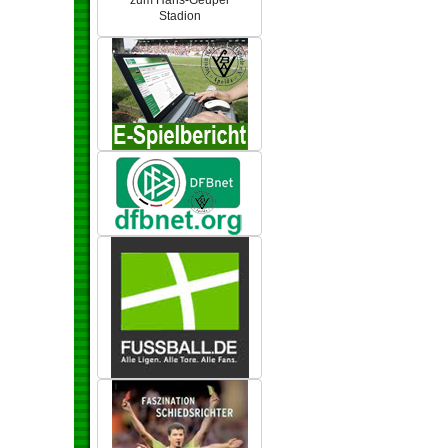
zum Hans-Geupel
Stadion