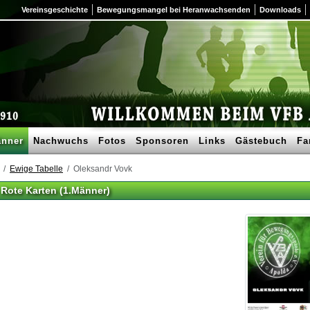
Vereinsgeschichte
Bewegungsmangel bei Heranwachsenden
Downloads
nner
Nachwuchs
Fotos
Sponsoren
Links
Gästebuch
Fa
Ewige Tabelle
Oleksandr Vovk
 Rote Karten (1.Männer)