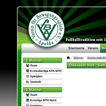
Startseite
Verein
Mä
Männer
Spielerstatistik
1.Männer
Oleksandr Vovk : Gelb
Team
Kreisoberliga KFA MTH
Spielplan
Statistik
2.Männer
Team
Kreisliga MTH Nord
Spielplan