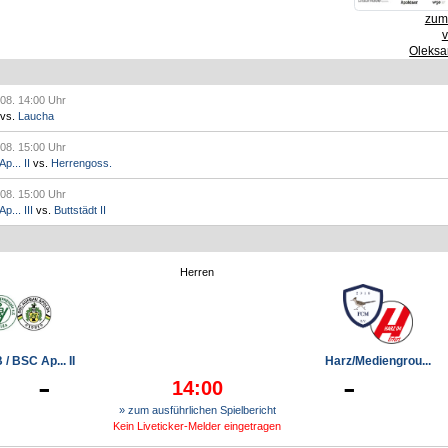
zum 
Oleksa
.08. 14:00 Uhr
vs.
Laucha
.08. 15:00 Uhr
p... II
vs.
Herrengoss.
.08. 15:00 Uhr
... III
vs.
Buttstädt II
Herren
/ BSC Ap... II
Harz/Mediengrou...
-
-
14:00
» zum ausführlichen Spielbericht
Kein Liveticker-Melder eingetragen