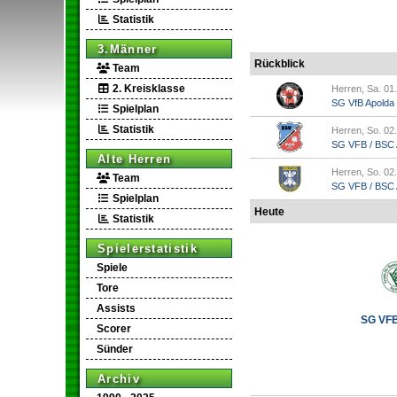
Statistik
3.Männer
Rückblick
Team
2. Kreisklasse
Herren, Sa. 01
SG VfB Apolda
Spielplan
Statistik
Herren, So. 02
SG VFB / BSC A
Alte Herren
Herren, So. 02
Team
SG VFB / BSC Ap
Spielplan
Heute
Statistik
Spielerstatistik
Spiele
Tore
Assists
SG VFB 
Scorer
Sünder
Archiv