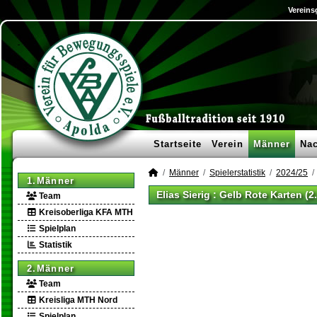
Vereins
Startseite
Verein
Männer
Na
Männer
Spielerstatistik
2024/25
1.Männer
Elias Sierig : Gelb Rote Karten (
Team
Kreisoberliga KFA MTH
Spielplan
Statistik
2.Männer
Team
Kreisliga MTH Nord
Spielplan