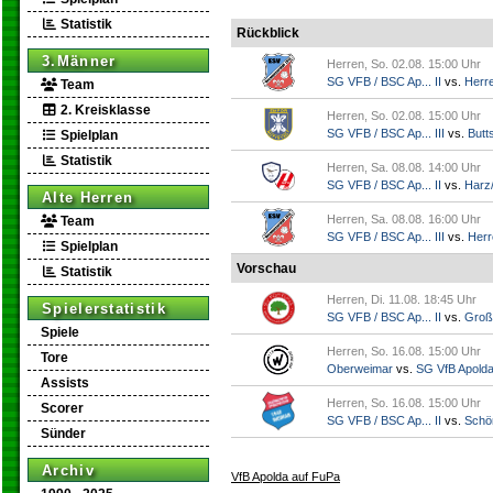
Statistik
Rückblick
3.Männer
Herren, So. 02.08. 15:00 Uhr
SG VFB / BSC Ap... II
vs.
Herr
Team
2. Kreisklasse
Herren, So. 02.08. 15:00 Uhr
SG VFB / BSC Ap... III
vs.
Butts
Spielplan
Statistik
Herren, Sa. 08.08. 14:00 Uhr
SG VFB / BSC Ap... II
vs.
Harz/
Alte Herren
Herren, Sa. 08.08. 16:00 Uhr
Team
SG VFB / BSC Ap... III
vs.
Herr
Spielplan
Vorschau
Statistik
Herren, Di. 11.08. 18:45 Uhr
Spielerstatistik
SG VFB / BSC Ap... II
vs.
Groß
Spiele
Herren, So. 16.08. 15:00 Uhr
Tore
Oberweimar
vs.
SG VfB Apold
Assists
Herren, So. 16.08. 15:00 Uhr
Scorer
SG VFB / BSC Ap... II
vs.
Schö
Sünder
Archiv
VfB Apolda auf FuPa