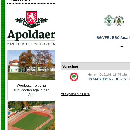
1990 - 2025
SG VFB / BSC Ap... II
-
Vorschau
Herren, Di. 11.08. 18:45 Uhr
SG VFB / BSC Ap... II
vs.
Gro
Wegbeschreibung
zur Sportanlage in der
VfB Apolda auf FuPa
Aue