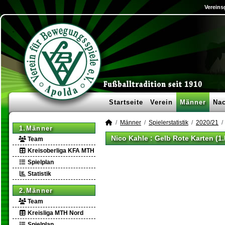
Vereins
Startseite
Verein
Männer
Na
Männer
Spielerstatistik
2020/21
1.Männer
Nico Kahle : Gelb Rote Karten (1
Team
Kreisoberliga KFA MTH
Spielplan
Statistik
2.Männer
Team
Kreisliga MTH Nord
Spielplan