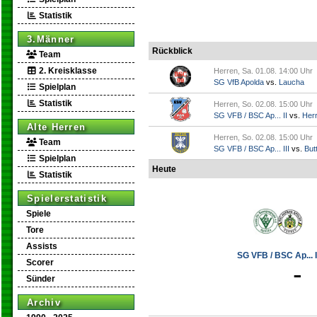
Statistik
3.Männer
Rückblick
Team
2. Kreisklasse
Herren, Sa. 01.08. 14:00 Uhr
SG VfB Apolda
vs.
Laucha
Spielplan
Statistik
Herren, So. 02.08. 15:00 Uhr
SG VFB / BSC Ap... II
vs.
Her
Alte Herren
Herren, So. 02.08. 15:00 Uhr
Team
SG VFB / BSC Ap... III
vs.
Butt
Spielplan
Heute
Statistik
Spielerstatistik
Spiele
Tore
Assists
SG VFB / BSC Ap... I
Scorer
-
Sünder
Archiv