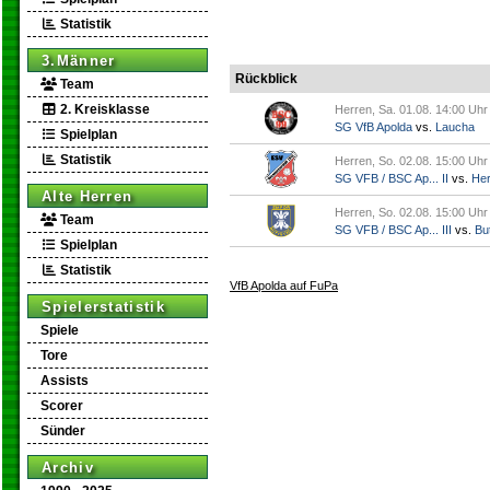
Statistik
3.Männer
Rückblick
Team
2. Kreisklasse
Herren, Sa. 01.08. 14:00 Uhr
SG VfB Apolda
vs.
Laucha
Spielplan
Statistik
Herren, So. 02.08. 15:00 Uhr
SG VFB / BSC Ap... II
vs.
Her
Alte Herren
Herren, So. 02.08. 15:00 Uhr
Team
SG VFB / BSC Ap... III
vs.
But
Spielplan
Statistik
VfB Apolda auf FuPa
Spielerstatistik
Spiele
Tore
Assists
Scorer
Sünder
Archiv