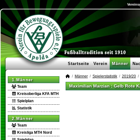
Vereins
Startseite
Verein
Männer
Na
Männer
Spielerstatistik
2019/20
1.Männer
Maximilian Marzian : Gelb Rote K
Team
Kreisoberliga KFA MTH
Spielplan
Statistik
2.Männer
Team
Kreisliga MTH Nord
Spielplan