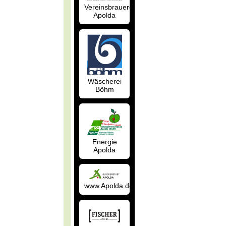
Vereinsbrauerei
Apolda
Wäscherei
Böhm
Energie
Apolda
www.Apolda.de