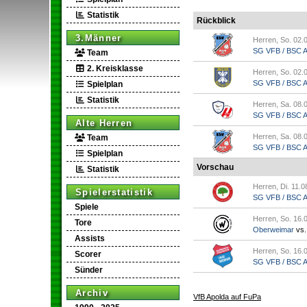
Statistik
Rückblick
3.Männer
Herren, So. 02.
SG VFB / BSC Ap
Team
2. Kreisklasse
Herren, So. 02.
SG VFB / BSC Ap.
Spielplan
Statistik
Herren, Sa. 08.
SG VFB / BSC Ap
Alte Herren
Herren, Sa. 08.
Team
SG VFB / BSC Ap.
Spielplan
Vorschau
Statistik
Herren, Di. 11.0
Spielerstatistik
SG VFB / BSC Ap
Spiele
Herren, So. 16.
Tore
Oberweimar
vs
Assists
Herren, So. 16.
Scorer
SG VFB / BSC Ap
Sünder
Archiv
VfB Apolda auf FuPa