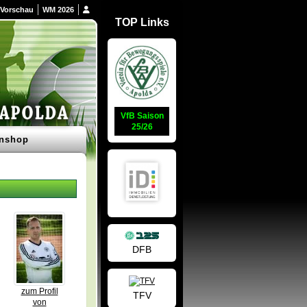
Vorschau
WM 2026
TOP Links
VfB Saison
25/26
nshop
DFB
zum Profil
TFV
von