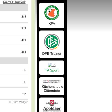
Pierre Darnstedt
2:3
KFA
1:9
4:1
3:4
DFB Trainer
TA Sport
-:-
-:-
Küchenstudio
Dittombée
-:-
© FuPa-Widget