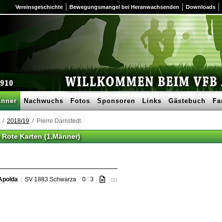
Vereinsgeschichte
Bewegungsmangel bei Heranwachsenden
Downloads
nner
Nachwuchs
Fotos
Sponsoren
Links
Gästebuch
Fa
2018/19
Pierre Darnstedt
b Rote Karten (1.Männer)
Apolda
:
SV 1883 Schwarza
0 : 3
(1)