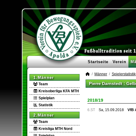
Startseite
Verein
Mä
Männer
Spielerstatistik
1.Männer
Pierre Darnstedt : Gel
Team
Kreisoberliga KFA MTH
Spielplan
2018/19
Statistik
6.ST
Sa, 15.09.2018
VfB 
2.Männer
Team
Kreisliga MTH Nord
Spielplan