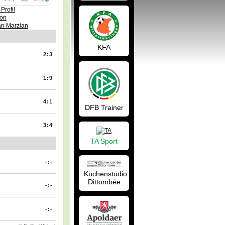
Profil
on
an Marzian
KFA
2:3
1:9
4:1
DFB Trainer
3:4
TA Sport
-:-
Küchenstudio
Dittombée
-:-
-:-