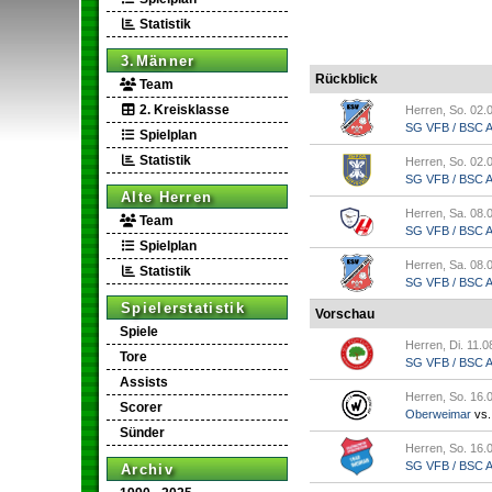
Statistik
3.Männer
Rückblick
Team
2. Kreisklasse
Herren, So. 02.
SG VFB / BSC Ap
Spielplan
Statistik
Herren, So. 02.
SG VFB / BSC Ap.
Alte Herren
Herren, Sa. 08.
Team
SG VFB / BSC Ap
Spielplan
Herren, Sa. 08.
Statistik
SG VFB / BSC Ap.
Spielerstatistik
Vorschau
Spiele
Herren, Di. 11.0
Tore
SG VFB / BSC Ap
Assists
Herren, So. 16.
Scorer
Oberweimar
vs
Sünder
Herren, So. 16.
SG VFB / BSC Ap
Archiv