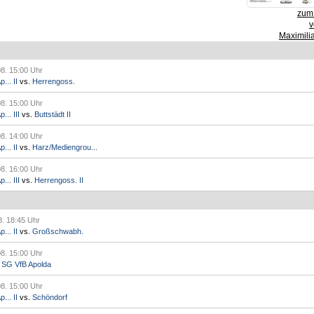
zum 
v
Maximili
08. 15:00 Uhr
... II
vs.
Herrengoss.
08. 15:00 Uhr
.. III
vs.
Buttstädt II
08. 14:00 Uhr
... II
vs.
Harz/Mediengrou...
08. 16:00 Uhr
.. III
vs.
Herrengoss. II
8. 18:45 Uhr
... II
vs.
Großschwabh.
08. 15:00 Uhr
.
SG VfB Apolda
08. 15:00 Uhr
... II
vs.
Schöndorf