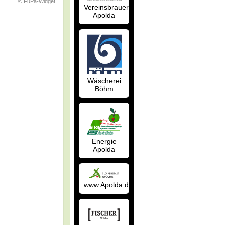
© FuPa-Widget
Vereinsbrauerei
Apolda
Wäscherei
Böhm
Energie
Apolda
www.Apolda.de