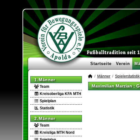
Startseite
Verein
Mä
Männer
Spielerstatistik
1.Männer
Maximilian Marzian : G
Team
Kreisoberliga KFA MTH
Spielplan
Statistik
2.Männer
Team
Kreisliga MTH Nord
Spielplan