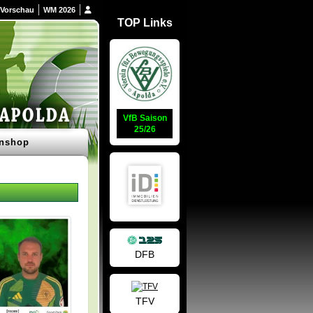
Vorschau
WM 2026
TOP Links
VfB Saison
25/26
nshop
DFB
TFV