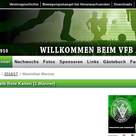
Vereinsgeschichte
Bewegungsmangel bei Heranwachsenden
Downloads
nner
Nachwuchs
Fotos
Sponsoren
Links
Gästebuch
Fa
2016/17
Maximilian Marzian
elb Rote Karten (1.Männer)