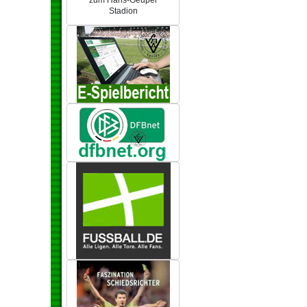
zum Hans-Geupel
Stadion