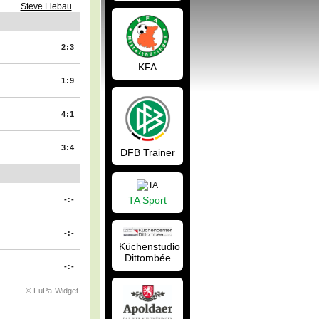
Steve Liebau
2:3
KFA
1:9
4:1
3:4
DFB Trainer
TA Sport
-:-
-:-
Küchenstudio
Dittombée
-:-
© FuPa-Widget