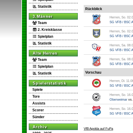
Statistik
Rückblick
3.Männer
Herren, So. 02.
SG VFB / BSC Ap
Team
2. Kreisklasse
Herren, So. 02.
SG VFB / BSC Ap.
Spielplan
Statistik
Herren, Sa. 08.
SG VFB / BSC Ap
Alte Herren
Herren, Sa. 08.
Team
SG VFB / BSC Ap.
Spielplan
Vorschau
Statistik
Herren, Di. 11.0
Spielerstatistik
SG VFB / BSC Ap
Spiele
Herren, So. 16.
Tore
Oberweimar
vs
Assists
Herren, So. 16.
Scorer
SG VFB / BSC Ap
Sünder
Archiv
VfB Apolda auf FuPa