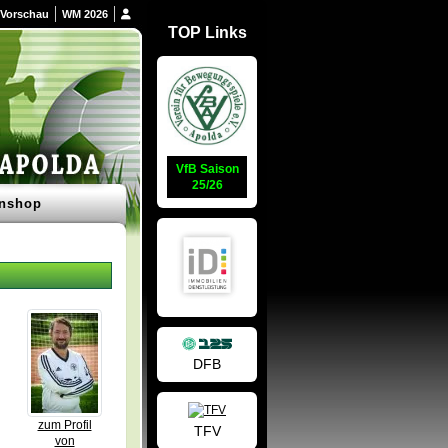
Vorschau
WM 2026
TOP Links
VfB Saison
25/26
nshop
DFB
zum Profil
TFV
von