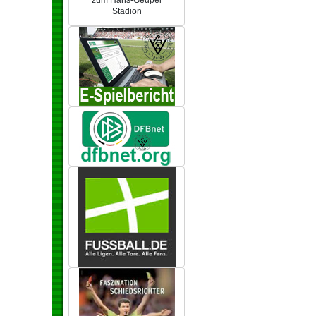
zum Hans-Geupel
Stadion