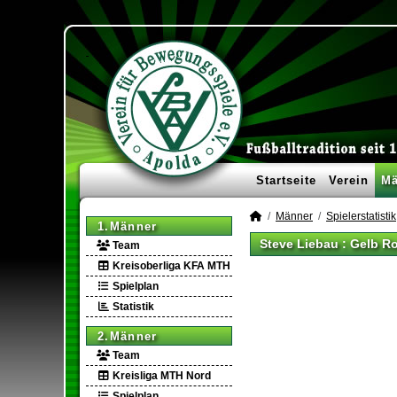
Startseite
Verein
Mä
Männer
Spielerstatistik
1.Männer
Steve Liebau : Gelb R
Team
Kreisoberliga KFA MTH
Spielplan
Statistik
2.Männer
Team
Kreisliga MTH Nord
Spielplan