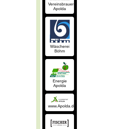
Vereinsbrauerei
Apolda
Wäscherei
Böhm
Energie
Apolda
www.Apolda.de