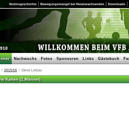
Vereinsgeschichte
Bewegungsmangel bei Heranwachsenden
Downloads
nner
Nachwuchs
Fotos
Sponsoren
Links
Gästebuch
Fa
2015/16
Steve Liebau
ote Karten (1.Männer)