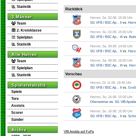
Statistik
Rückblick
3.Männer
Herren, So. 02.08. 15:00 Uhr
SG VFB / BSC Ap... II
vs.
Herr
Team
2. Kreisklasse
Herren, So. 02.08. 15:00 Uhr
SG VFB / BSC Ap... III
vs.
Butts
Spielplan
Statistik
Herren, Sa. 08.08. 14:00 Uhr
SG VFB / BSC Ap... II
vs.
Harz/
Alte Herren
Herren, Sa. 08.08. 16:00 Uhr
Team
SG VFB / BSC Ap... III
vs.
Herr
Spielplan
Vorschau
Statistik
Herren, Di. 11.08. 18:45 Uhr
Spielerstatistik
SG VFB / BSC Ap... II
vs.
Groß
Spiele
Herren, So. 16.08. 15:00 Uhr
Tore
Oberweimar
vs.
SG VfB Apold
Assists
Herren, So. 16.08. 15:00 Uhr
Scorer
SG VFB / BSC Ap... II
vs.
Schö
Sünder
Archiv
VfB Apolda auf FuPa