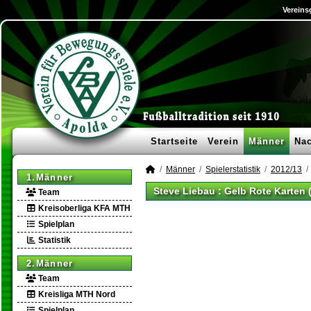
Vereins
Startseite
Verein
Männer
Na
Männer
Spielerstatistik
2012/13
1.Männer
Steve Liebau : Gelb Rote Karten 
Team
Kreisoberliga KFA MTH
Spielplan
Statistik
2.Männer
Team
Kreisliga MTH Nord
Spielplan