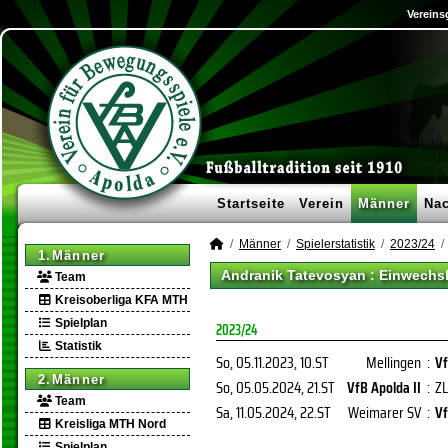
Vereins
Startseite
Verein
Männer
Na
Männer
Spielerstatistik
2023/24
1.Männer
Andranik Tatevosyan : Einwechs
Team
Kreisoberliga KFA MTH
Spielplan
2023/24
Statistik
So, 05.11.2023
, 10.ST
Mellingen
:
Vf
2.Männer
So, 05.05.2024
, 21.ST
VfB Apolda II
:
Z
Team
Sa, 11.05.2024
, 22.ST
Weimarer SV
:
Vf
Kreisliga MTH Nord
Spielplan