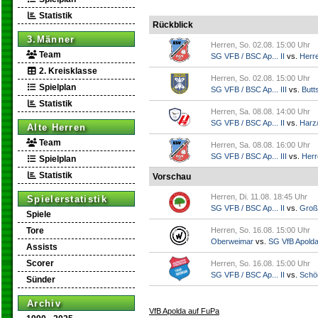
Statistik
Rückblick
3.Männer
Herren, So. 02.08. 15:00 Uhr
Team
SG VFB / BSC Ap... II
vs.
Herr
2. Kreisklasse
Herren, So. 02.08. 15:00 Uhr
Spielplan
SG VFB / BSC Ap... III
vs.
Butts
Statistik
Herren, Sa. 08.08. 14:00 Uhr
SG VFB / BSC Ap... II
vs.
Harz/
Alte Herren
Team
Herren, Sa. 08.08. 16:00 Uhr
SG VFB / BSC Ap... III
vs.
Herr
Spielplan
Statistik
Vorschau
Herren, Di. 11.08. 18:45 Uhr
Spielerstatistik
SG VFB / BSC Ap... II
vs.
Groß
Spiele
Tore
Herren, So. 16.08. 15:00 Uhr
Oberweimar
vs.
SG VfB Apold
Assists
Scorer
Herren, So. 16.08. 15:00 Uhr
SG VFB / BSC Ap... II
vs.
Schö
Sünder
Archiv
VfB Apolda auf FuPa