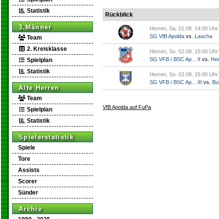
Statistik
Rückblick
3.Männer
Herren, Sa. 01.08. 14:00 Uhr
SG VfB Apolda
vs.
Laucha
Team
2. Kreisklasse
Herren, So. 02.08. 15:00 Uhr
SG VFB / BSC Ap... II
vs.
Her
Spielplan
Statistik
Herren, So. 02.08. 15:00 Uhr
SG VFB / BSC Ap... III
vs.
But
Alte Herren
Team
VfB Apolda auf FuPa
Spielplan
Statistik
Spielerstatistik
Spiele
Tore
Assists
Scorer
Sünder
Archiv