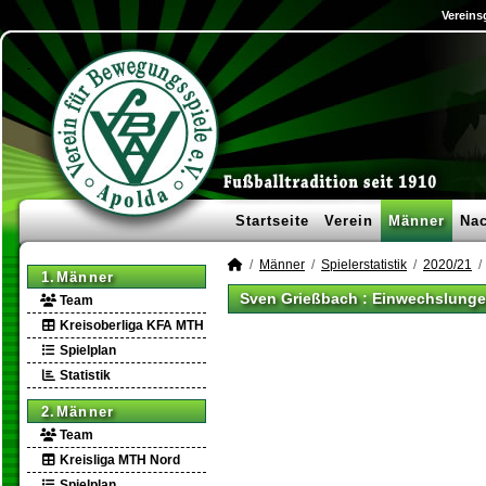
Vereins
Startseite
Verein
Männer
Na
Männer
Spielerstatistik
2020/21
1.Männer
Sven Grießbach : Einwechslunge
Team
Kreisoberliga KFA MTH
Spielplan
Statistik
2.Männer
Team
Kreisliga MTH Nord
Spielplan