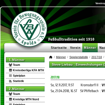
Vereins
Startseite
Verein
Männer
Na
Männer
Spielerstatistik
2017/18
1.Männer
Steve Liebau : Einwechslungen 
Team
Kreisoberliga KFA MTH
Spielplan
2017/18
Statistik
So, 12.11.2017
, 11.ST
Kromsdorf1 II
:
Vf
2.Männer
Sa, 21.04.2018
, 16.ST
SV Pfiffelbach
:
Vf
Team
Kreisliga MTH Nord
Spielplan