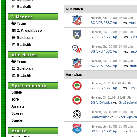
Statistik
Rückblick
3.Männer
Herren, So. 02.08. 15:00 Uhr
SG VFB / BSC Ap... II
vs.
Herr
Team
2. Kreisklasse
Herren, So. 02.08. 15:00 Uhr
SG VFB / BSC Ap... III
vs.
Butts
Spielplan
Statistik
Herren, Sa. 08.08. 14:00 Uhr
SG VFB / BSC Ap... II
vs.
Harz/
Alte Herren
Herren, Sa. 08.08. 16:00 Uhr
Team
SG VFB / BSC Ap... III
vs.
Herr
Spielplan
Vorschau
Statistik
Herren, Di. 11.08. 18:45 Uhr
Spielerstatistik
SG VFB / BSC Ap... II
vs.
Groß
Spiele
Herren, Di. 11.08. 18:45 Uhr
Tore
SG VfB Apolda
vs.
Großschwa
Assists
Herren, So. 16.08. 15:00 Uhr
Scorer
Oberweimar
vs.
SG VfB Apolda
Sünder
Herren, So. 16.08. 15:00 Uhr
Archiv
SG VFB / BSC Ap... II
vs.
Schö