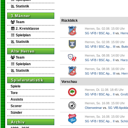
Statistik
3.Männer
Rückblick
Team
2. Kreisklasse
Herren, So. 02.08. 15:00 Uhr
SG VFB / BSC Ap... II
vs.
Herr
Spielplan
Statistik
Herren, So. 02.08. 15:00 Uhr
SG VFB / BSC Ap... III
vs.
Butts
Alte Herren
Herren, Sa. 08.08. 14:00 Uhr
Team
SG VFB / BSC Ap... II
vs.
Harz/
Spielplan
Herren, Sa. 08.08. 16:00 Uhr
Statistik
SG VFB / BSC Ap... III
vs.
Herr
Spielerstatistik
Vorschau
Spiele
Herren, Di. 11.08. 18:45 Uhr
Tore
SG VFB / BSC Ap... II
vs.
Groß
Assists
Herren, So. 16.08. 15:00 Uhr
Scorer
Oberweimar
vs.
SG VfB Apold
Sünder
Herren, So. 16.08. 15:00 Uhr
SG VFB / BSC Ap... II
vs.
Schö
Archiv