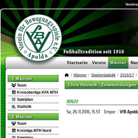
Vereins
Startseite
Verein
Männer
Na
Männer
Spielerstatistik
2016/17
1.Männer
Chris Heineck : Einwechslungen 
Team
Kreisoberliga KFA MTH
Spielplan
2016/17
Statistik
Sa, 26.11.2016
, 15.ST
Empor
:
VfB Apold
2.Männer
Team
Kreisliga MTH Nord
Spielplan