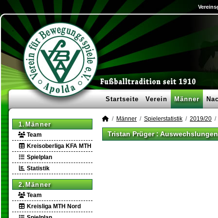
Vereins
Startseite
Verein
Männer
Na
Männer
Spielerstatistik
2019/20
1.Männer
Tristan Prüger : Auswechslungen
Team
Kreisoberliga KFA MTH
Spielplan
Statistik
2.Männer
Team
Kreisliga MTH Nord
Spielplan