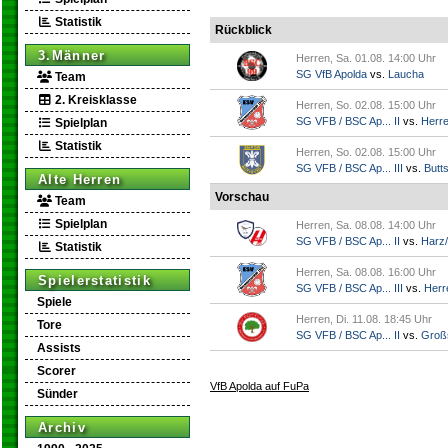
Statistik
Rückblick
3.Männer
Herren, Sa. 01.08. 14:00 Uhr
SG VfB Apolda
vs.
Laucha
Team
2. Kreisklasse
Herren, So. 02.08. 15:00 Uhr
SG VFB / BSC Ap... II
vs.
Herr
Spielplan
Statistik
Herren, So. 02.08. 15:00 Uhr
SG VFB / BSC Ap... III
vs.
Butts
Alte Herren
Vorschau
Team
Spielplan
Herren, Sa. 08.08. 14:00 Uhr
SG VFB / BSC Ap... II
vs.
Harz/
Statistik
Herren, Sa. 08.08. 16:00 Uhr
Spielerstatistik
SG VFB / BSC Ap... III
vs.
Herr
Spiele
Herren, Di. 11.08. 18:45 Uhr
Tore
SG VFB / BSC Ap... II
vs.
Groß
Assists
Scorer
VfB Apolda auf FuPa
Sünder
Archiv