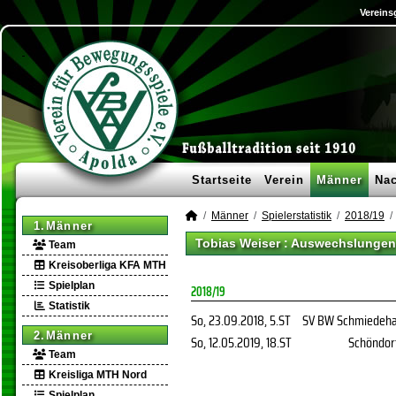
Vereins
Startseite
Verein
Männer
Na
Männer
Spielerstatistik
2018/19
1.Männer
Tobias Weiser : Auswechslungen
Team
Kreisoberliga KFA MTH
Spielplan
2018/19
Statistik
So, 23.09.2018
, 5.ST
SV BW Schmiedeh
2.Männer
So, 12.05.2019
, 18.ST
Schöndorf
Team
Kreisliga MTH Nord
Spielplan