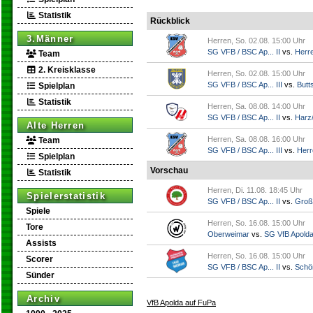
Statistik
Rückblick
3.Männer
Herren, So. 02.08. 15:00 Uhr
SG VFB / BSC Ap... II
vs.
Herr
Team
2. Kreisklasse
Herren, So. 02.08. 15:00 Uhr
SG VFB / BSC Ap... III
vs.
Butts
Spielplan
Statistik
Herren, Sa. 08.08. 14:00 Uhr
SG VFB / BSC Ap... II
vs.
Harz/
Alte Herren
Herren, Sa. 08.08. 16:00 Uhr
Team
SG VFB / BSC Ap... III
vs.
Herr
Spielplan
Vorschau
Statistik
Herren, Di. 11.08. 18:45 Uhr
Spielerstatistik
SG VFB / BSC Ap... II
vs.
Groß
Spiele
Herren, So. 16.08. 15:00 Uhr
Tore
Oberweimar
vs.
SG VfB Apold
Assists
Herren, So. 16.08. 15:00 Uhr
Scorer
SG VFB / BSC Ap... II
vs.
Schö
Sünder
Archiv
VfB Apolda auf FuPa