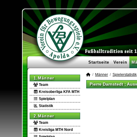
Startseite
Verein
Mä
Männer
Spielerstatistik
1.Männer
Pierre Darnstedt : Au
Team
Kreisoberliga KFA MTH
Spielplan
Statistik
2.Männer
Team
Kreisliga MTH Nord
Spielplan