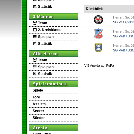
Statistik
Rückblick
3.Männer
Herren, Sa. 01
SG VfB Apold
Team
2. Kreisklasse
Herren, So. 02
SG VFB / BSC A
Spielplan
Statistik
Herren, So. 02
SG VFB / BSC A
Alte Herren
Team
VfB Apolda auf FuPa
Spielplan
Statistik
Spielerstatistik
Spiele
Tore
Assists
Scorer
Sünder
Archiv