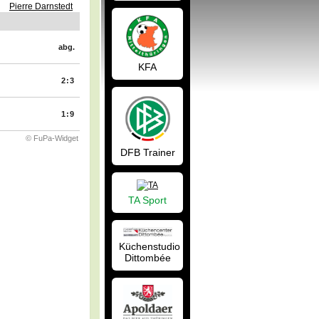
Pierre Darnstedt
abg.
KFA
2:3
1:9
© FuPa-Widget
DFB Trainer
TA Sport
Küchenstudio
Dittombée