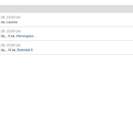
.08. 14:00 Uhr
a
vs.
Laucha
.08. 15:00 Uhr
p... II
vs.
Herrengoss.
.08. 15:00 Uhr
p... III
vs.
Buttstädt II