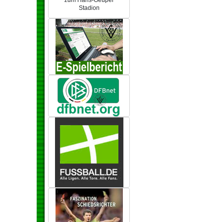
zum Hans-Geupel
Stadion