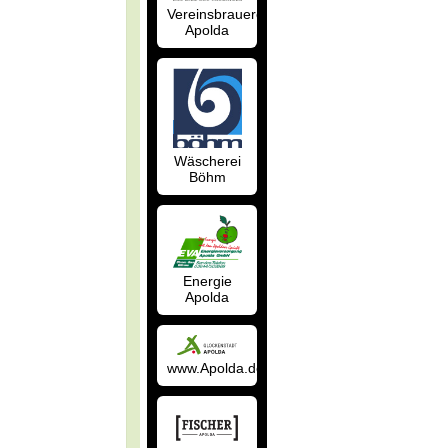
Vereinsbrauerei
Apolda
Wäscherei
Böhm
Energie
Apolda
www.Apolda.de