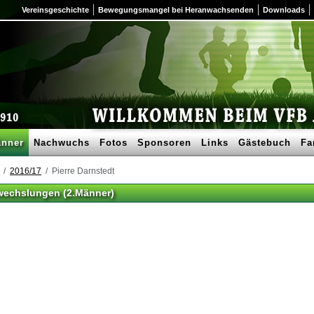
Vereinsgeschichte
Bewegungsmangel bei Heranwachsenden
Downloads
nner
Nachwuchs
Fotos
Sponsoren
Links
Gästebuch
Fa
2016/17
Pierre Darnstedt
swechslungen (2.Männer)