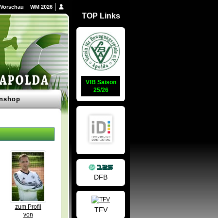
Vorschau
WM 2026
TOP Links
VfB Saison
25/26
nshop
DFB
zum Profil
TFV
von