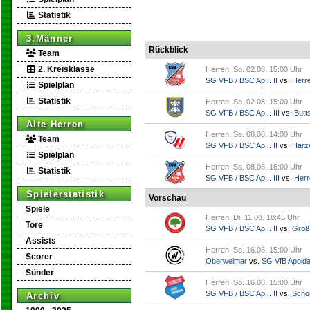
Statistik
3.Männer
Rückblick
Team
2. Kreisklasse
Herren, So. 02.08. 15:00 Uhr
SG VFB / BSC Ap... II
vs.
Herr
Spielplan
Statistik
Herren, So. 02.08. 15:00 Uhr
SG VFB / BSC Ap... III
vs.
Butts
Alte Herren
Herren, Sa. 08.08. 14:00 Uhr
Team
SG VFB / BSC Ap... II
vs.
Harz/
Spielplan
Herren, Sa. 08.08. 16:00 Uhr
Statistik
SG VFB / BSC Ap... III
vs.
Herr
Spielerstatistik
Vorschau
Spiele
Herren, Di. 11.08. 18:45 Uhr
Tore
SG VFB / BSC Ap... II
vs.
Groß
Assists
Herren, So. 16.08. 15:00 Uhr
Scorer
Oberweimar
vs.
SG VfB Apold
Sünder
Herren, So. 16.08. 15:00 Uhr
SG VFB / BSC Ap... II
vs.
Schö
Archiv