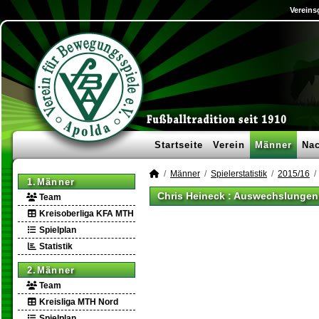
Vereins
Startseite
Verein
Männer
Na
Männer
Spielerstatistik
2015/16
1.Männer
Chris Heineck : Auswechslungen
Team
Kreisoberliga KFA MTH
Spielplan
Statistik
2.Männer
Team
Kreisliga MTH Nord
Spielplan