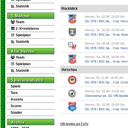
Statistik
Rückblick
3.Männer
Herren, So. 02.08. 15:00 Uhr
SG VFB / BSC Ap... II
vs.
Herr
Team
2. Kreisklasse
Herren, So. 02.08. 15:00 Uhr
SG VFB / BSC Ap... III
vs.
Butts
Spielplan
Statistik
Herren, Sa. 08.08. 14:00 Uhr
SG VFB / BSC Ap... II
vs.
Harz/
Alte Herren
Herren, Sa. 08.08. 16:00 Uhr
Team
SG VFB / BSC Ap... III
vs.
Herr
Spielplan
Vorschau
Statistik
Herren, Di. 11.08. 18:45 Uhr
Spielerstatistik
SG VFB / BSC Ap... II
vs.
Groß
Spiele
Herren, So. 16.08. 15:00 Uhr
Tore
Oberweimar
vs.
SG VfB Apold
Assists
Herren, So. 16.08. 15:00 Uhr
Scorer
SG VFB / BSC Ap... II
vs.
Schö
Sünder
Archiv
VfB Apolda auf FuPa