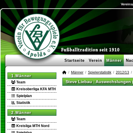
Vereins
Startseite
Verein
Männer
Na
Männer
Spielerstatistik
2012/13
1.Männer
Steve Liebau : Auswechslungen 
Team
Kreisoberliga KFA MTH
Spielplan
Statistik
2.Männer
Team
Kreisliga MTH Nord
Spielplan