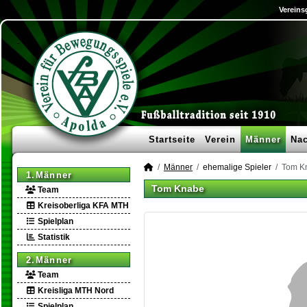
Vereins
Startseite
Verein
Männer
Na
Männer
ehemalige Spieler
Tom K
1.Männer
Tom Knabe
Team
Kreisoberliga KFA MTH
Spielplan
Statistik
2.Männer
Team
Kreisliga MTH Nord
Spielplan