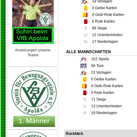
19
Vorlagen
0
Gelbe Karten
0
Gelb-Rote Karten
0
Rote Karten
S
66 Siege
U
12 Unentschieden
N
17 Niederlagen
Ansetzungen unserer
ALLE MANNSCHAFTEN
Teams
102
Spiele
NEU 2024/25
66
Tore
22
Vorlagen
0
Gelbe Karten
0
Gelb-Rote Karten
0
Rote Karten
S
71 Siege
U
13 Unentschieden
N
18 Niederlagen
Rückblick