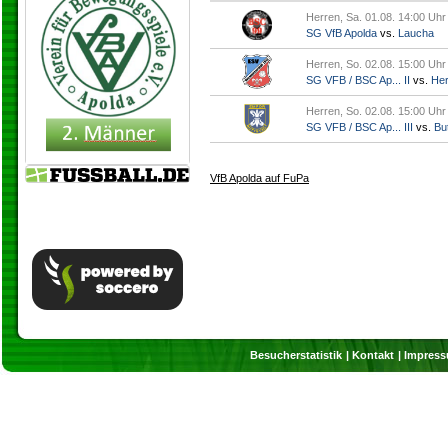
Herren, Sa. 01.08. 14:00 Uhr
SG VfB Apolda
vs.
Laucha
Herren, So. 02.08. 15:00 Uhr
SG VFB / BSC Ap... II
vs.
Her
Herren, So. 02.08. 15:00 Uhr
SG VFB / BSC Ap... III
vs.
But
VfB Apolda auf FuPa
Besucherstatistik
Kontakt
Impres