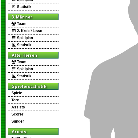
Statistik
3.Männer
Team
2. Kreisklasse
Spielplan
Statistik
Alte Herren
Team
Spielplan
Statistik
Spielerstatistik
Spiele
Tore
Assists
Scorer
Sünder
Archiv