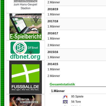
Wegbeschreibung
2.Männer
zum Hans-Geupel
Stadion
2018/19
1.Männer
2017/18
1.Männer
2016/17
1.Männer
2.Männer
2015/16
1.Männer
2014/15
1.Männer
2.Männer
Gesamtstatistik
1.Männer
95
Spiele
56
Tore