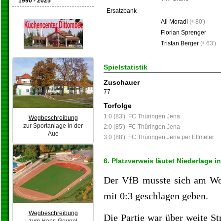
1990 - 2025
Ersatzbank
Ali Moradi
(
80')
Florian Sprenger
Tristan Berger
(
63')
Spielstatistik
Zuschauer
77
Torfolge
1:0 (83')
FC Thüringen Jena
Wegbeschreibung
zur Sportanlage in der
2:0 (85')
FC Thüringen Jena
Aue
3:0 (88')
FC Thüringen Jena per Elfmeter
6. Platzverweis läutet Niederlage i
Der VfB musste sich am Wo
mit 0:3 geschlagen geben.
Wegbeschreibung
Die Partie war über weite S