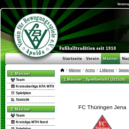
Vereins
Startseite
Verein
Männer
Na
Männer
Archiv
1.Männer
Spielp
1.Männer
1.Männer :
Spielbericht
(2025/26)
Team
Kreisoberliga KFA MTH
Spielplan
Statistik
FC Thüringen Jena
2.Männer
Team
Kreisliga MTH Nord
Spielplan