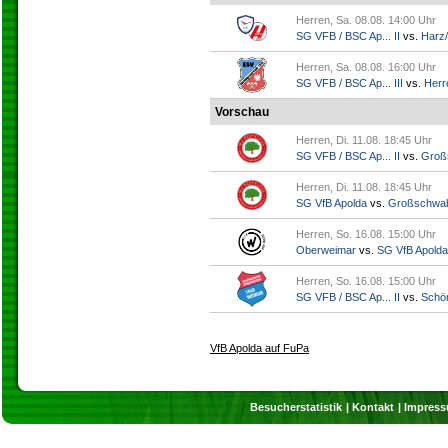
Herren, Sa. 08.08. 14:00 Uhr
SG VFB / BSC Ap... II
vs.
Harz/
Herren, Sa. 08.08. 16:00 Uhr
SG VFB / BSC Ap... III
vs.
Herr
Vorschau
Herren, Di. 11.08. 18:45 Uhr
SG VFB / BSC Ap... II
vs.
Groß
Herren, Di. 11.08. 18:45 Uhr
SG VfB Apolda
vs.
Großschwa
Herren, So. 16.08. 15:00 Uhr
Oberweimar
vs.
SG VfB Apolda
Herren, So. 16.08. 15:00 Uhr
SG VFB / BSC Ap... II
vs.
Schö
VfB Apolda auf FuPa
Besucherstatistik
Kontakt
Impres