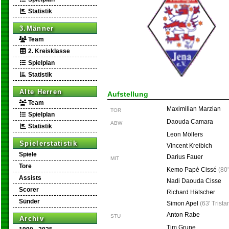
Statistik
3.Männer
Team
2. Kreisklasse
Spielplan
Statistik
Alte Herren
Aufstellung
Team
Maximilian Marzian
TOR
Spielplan
Daouda Camara
ABW
Statistik
Leon Möllers
Spielerstatistik
Vincent Kreibich
Spiele
Darius Fauer
MIT
Tore
Kemo Papè Cissé
(
80'
Assists
Nadi Daouda Cisse
Scorer
Richard Hätscher
Sünder
Simon Apel
(
63' Trist
Anton Rabe
STU
Archiv
Tim Grune