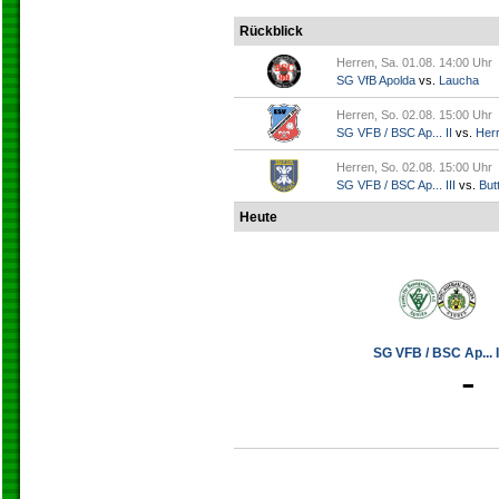
Rückblick
Herren, Sa. 01.08. 14:00 Uhr
SG VfB Apolda
vs.
Laucha
Herren, So. 02.08. 15:00 Uhr
SG VFB / BSC Ap... II
vs.
Her
Herren, So. 02.08. 15:00 Uhr
SG VFB / BSC Ap... III
vs.
Butt
Heute
SG VFB / BSC Ap... I
-