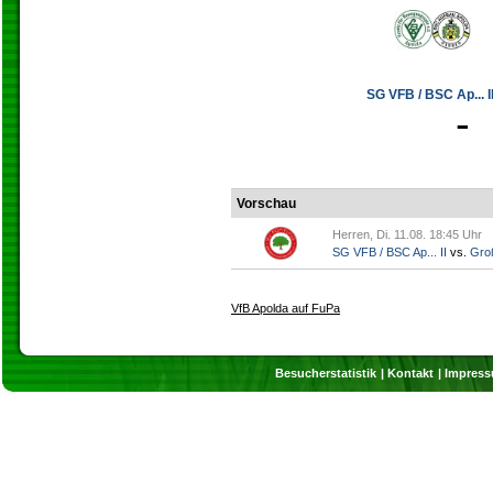
SG VFB / BSC Ap... II
-
Vorschau
Herren, Di. 11.08. 18:45 Uhr
SG VFB / BSC Ap... II
vs.
Gro
VfB Apolda auf FuPa
Besucherstatistik
Kontakt
Impres