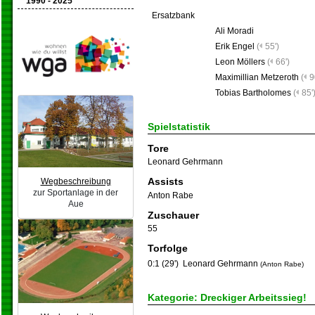
1990 - 2025
Ersatzbank
Ali Moradi
Erik Engel
(
55')
Leon Möllers
(
66')
Maximillian Metzeroth
(
9
Tobias Bartholomes
(
85'
Spielstatistik
Tore
Leonard Gehrmann
Assists
Wegbeschreibung
zur Sportanlage in der
Anton Rabe
Aue
Zuschauer
55
Torfolge
0:1 (29')
Leonard Gehrmann
(Anton Rabe)
Kategorie: Dreckiger Arbeitssieg!