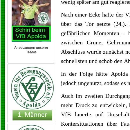
wenig später am gut reagiere
Nach einer Ecke hatte der V
über das Tor setzte (24.).
gefährlichen Momenten – b
zwischen Grune, Gehrmann
Ansetzungen unserer
Abschluss wurde zunächst no
Teams
NEU 2024/25
schnellsten und schob den Ab
In der Folge hätte Apolda
jedoch ungenutzt, sodass es 
Auch im zweiten Durchgang 
mehr Druck zu entwickeln, b
VfB lauerte auf Umschal
Kontersituationen über F