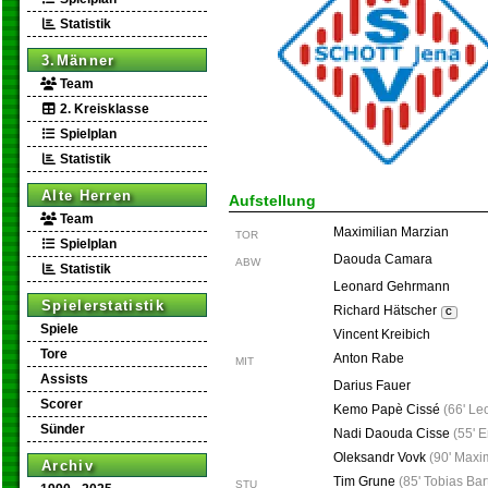
Statistik
3.Männer
Team
2. Kreisklasse
Spielplan
Statistik
Alte Herren
Aufstellung
Team
Maximilian Marzian
TOR
Spielplan
Daouda Camara
ABW
Statistik
Leonard Gehrmann
Spielerstatistik
Richard Hätscher
C
Spiele
Vincent Kreibich
Tore
Anton Rabe
MIT
Assists
Darius Fauer
Scorer
Kemo Papè Cissé
(
66' Le
Sünder
Nadi Daouda Cisse
(
55' E
Oleksandr Vovk
(
90' Maxim
Archiv
Tim Grune
(
85' Tobias Ba
STU