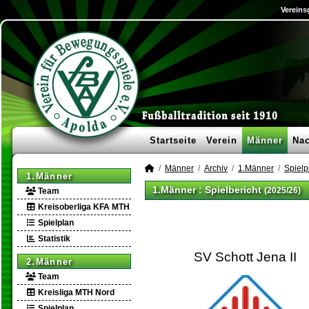
Vereins
Startseite
Verein
Männer
Na
Männer
Archiv
1.Männer
Spielp
1.Männer
1.Männer :
Spielbericht
(2025/26)
Team
Kreisoberliga KFA MTH
Spielplan
Statistik
SV Schott Jena II
2.Männer
Team
Kreisliga MTH Nord
Spielplan