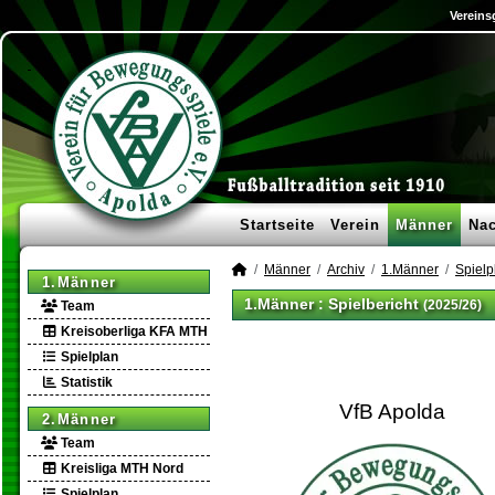
Vereins
Startseite
Verein
Männer
Na
Männer
Archiv
1.Männer
Spielp
1.Männer
1.Männer :
Spielbericht
(2025/26)
Team
Kreisoberliga KFA MTH
Spielplan
Statistik
VfB Apolda
2.Männer
Team
Kreisliga MTH Nord
Spielplan