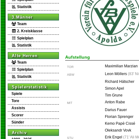
Statistik
3.Männer
Team
2. Kreisklasse
Spielplan
Statistik
Alte Herren
Aufstellung
Team
Maximilian Marzian
TOR
Spielplan
Leon Möllers
(
83' N
ABW
Statistik
Richard Hätscher
Spielerstatistik
Simon Apel
Spiele
Tim Grune
Tore
Anton Rabe
MIT
Assists
Darius Fauer
Scorer
Florian Sprenger
Sünder
Kemo Papè Cissé
Oleksandr Vovk
Archiv
Erik Engel
(
71' Ali M
STU