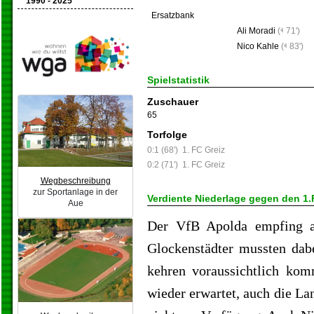
1990 - 2025
Ersatzbank
Ali Moradi
(
71')
Nico Kahle
(
83')
Spielstatistik
Zuschauer
65
Torfolge
0:1 (68')
1. FC Greiz
0:2 (71')
1. FC Greiz
Wegbeschreibung
zur Sportanlage in der
Verdiente Niederlage gegen den 1.
Aue
Der VfB Apolda empfing a
Glockenstädter mussten dab
kehren voraussichtlich ko
wieder erwartet, auch die La