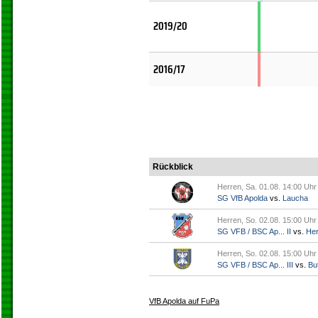
2019/20
2016/17
Rückblick
Herren, Sa. 01.08. 14:00 Uhr
SG VfB Apolda
vs.
Laucha
Herren, So. 02.08. 15:00 Uhr
SG VFB / BSC Ap... II
vs.
Her
Herren, So. 02.08. 15:00 Uhr
SG VFB / BSC Ap... III
vs.
But
VfB Apolda auf FuPa