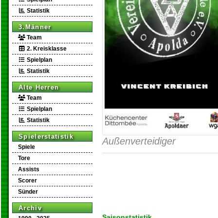
Statistik
3.Männer
Team
2. Kreisklasse
Spielplan
Statistik
Alte Herren
Team
Spielplan
Statistik
Spielerstatistik
Außenverteidiger
Spiele
Tore
Assists
Scorer
Sünder
Archiv
Saisonstatistik