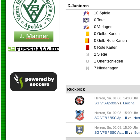
D-Junioren
10
Spiele
0
Tore
0
Vorlagen
0
Gelbe Karten
0
Gelb-Rote Karten
0
Rote Karten
S
2 Siege
U
1 Unentschieden
N
7 Niederlagen
Rückblick
Herren, Sa. 01.08. 14:00 Uhr
SG VfB Apolda
vs.
Laucha
Herren, So. 02.08. 15:00 Uhr
SG VFB / BSC Ap... II
vs.
Her
Herren, So. 02.08. 15:00 Uhr
SG VFB / BSC Ap... III
vs.
Butt