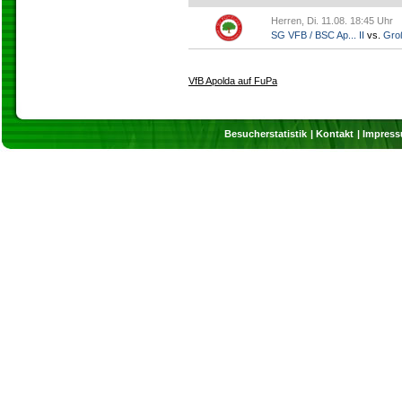
Herren, Di. 11.08. 18:45 Uhr
SG VFB / BSC Ap... II
vs.
Gro
VfB Apolda auf FuPa
Besucherstatistik
Kontakt
Impres