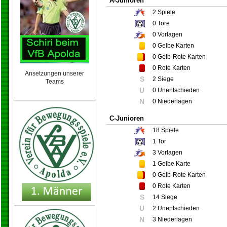
A-Junioren
2
Spiele
0
Tore
0
Vorlagen
0
Gelbe Karten
0
Gelb-Rote Karten
0
Rote Karten
Ansetzungen unserer
S
2 Siege
Teams
U
0 Unentschieden
NEU 2024/25
N
0 Niederlagen
C-Junioren
18
Spiele
1
Tor
3
Vorlagen
1
Gelbe Karte
0
Gelb-Rote Karten
0
Rote Karten
S
14 Siege
U
2 Unentschieden
N
3 Niederlagen