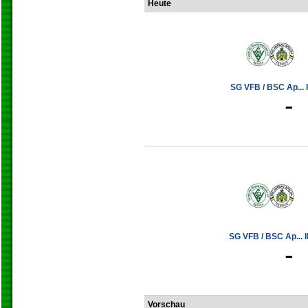
Heute
SG VFB / BSC Ap... I
-
SG VFB / BSC Ap... II
-
Vorschau