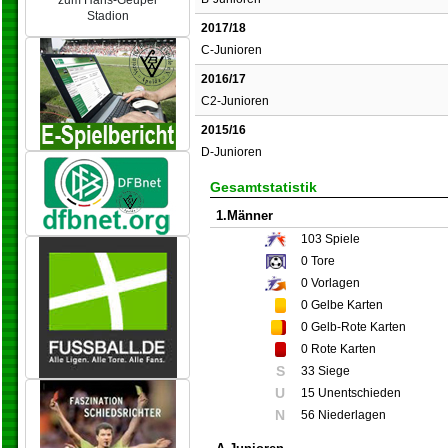
zum Hans-Geupel
Stadion
2017/18
C-Junioren
2016/17
C2-Junioren
2015/16
D-Junioren
Gesamtstatistik
1.Männer
103
Spiele
0
Tore
0
Vorlagen
0
Gelbe Karten
0
Gelb-Rote Karten
0
Rote Karten
S
33 Siege
U
15 Unentschieden
N
56 Niederlagen